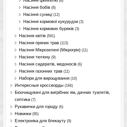
Насіння фенхелю
(6)
Насіння бобів
(8)
Насіння суниці
(12)
Насіння кормової кукурудзи
(3)
Насіння кормових буряків
(3)
Насіння квітів
(581)
Насіння пряних трав
(113)
Насіння Мікрозелені (Мікрогрін)
(11)
Насіння тютюну
(9)
Насіння сидератів, медоносів
(6)
Насіння газонних трав
(11)
Набори для вирощування
(10)
Интересные кроссворды
(166)
Біоочищувачі для вигрібних ям, дачних туалетів,
септика
(7)
Рукавички для городу
(6)
Новинки
(95)
Електроніка для блекауту
(9)