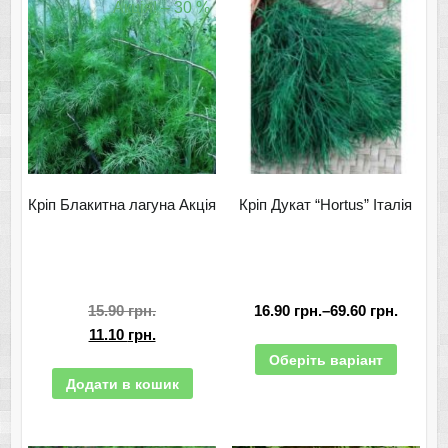
Акція! – 30 %
Кріп Блакитна лагуна Акція
Кріп Дукат “Hortus” Італія
15.90
грн.
16.90
грн.
–
69.60
грн.
11.10
грн.
Оберіть варіант
Додати в кошик