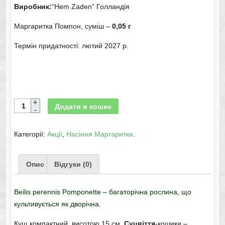
Виробник:
“Hem Zaden” Голландія
Маргаритка Помпон, суміш –
0,05 г
Термін придатності: лютий 2027 р.
Додати в кошик
Категорії:
Акції
,
Насіння Маргаритки
.
Опис
Відгуки (0)
Beilis perennis Pomponette – багаторічна рослина, що
культивується як дворічна.
Кущ компактний, висотою 15 см.
Суцвіття
-кошики –