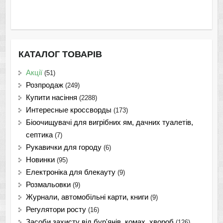
КАТАЛОГ ТОВАРІВ
Акції
(51)
Розпродаж
(249)
Купити насіння
(2288)
Интересные кроссворды
(173)
Біоочищувачі для вигрібних ям, дачних туалетів,
септика
(7)
Рукавички для городу
(6)
Новинки
(95)
Електроніка для блекауту
(9)
Розмальовки
(9)
Журнали, автомобільні карти, книги
(9)
Регулятори росту
(16)
Засоби захисту від бур'янів, комах, хвороб
(126)