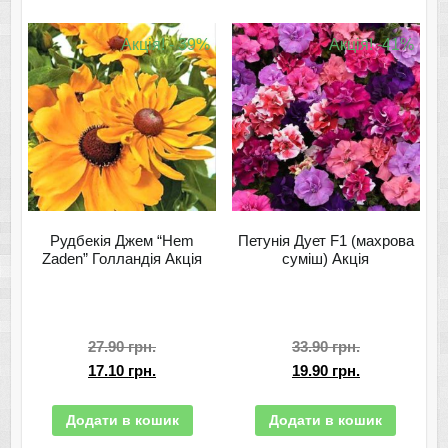
Акція! - 39%
Акція! -41%
Рудбекія Джем “Hem
Петунія Дует F1 (махрова
Zaden” Голландія Акція
суміш) Акція
27.90
грн.
33.90
грн.
17.10
грн.
19.90
грн.
Додати в кошик
Додати в кошик