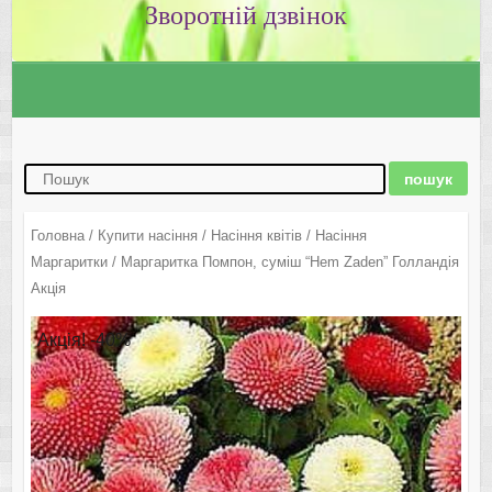
Зворотній дзвінок
Головна
/
Купити насіння
/
Насіння квітів
/
Насіння
Маргаритки
/ Маргаритка Помпон, суміш “Hem Zaden” Голландія
Акція
Акція! -40%