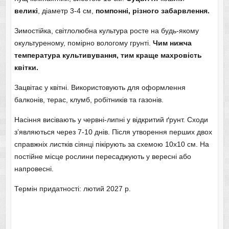
великі
, діаметр 3-4 см,
помпонні, різного забарвлення.
Зимостійка, світлолюбна культура росте на будь-якому
окультуреному, помірно вологому грунті.
Чим нижча
температура культивування, тим краще махровість
квітки.
Зацвітає у квітні. Використовують для оформлення
балконів, терас, клумб, робітників та газонів.
Насіння висівають у червні-липні у відкритий ґрунт. Сходи
з’являються через 7-10 днів. Після утворення перших двох
справжніх листків сіянці пікірують за схемою 10х10 см. На
постійне місце рослини пересаджують у вересні або
напровесні.
Термін придатності: лютий 2027 р.