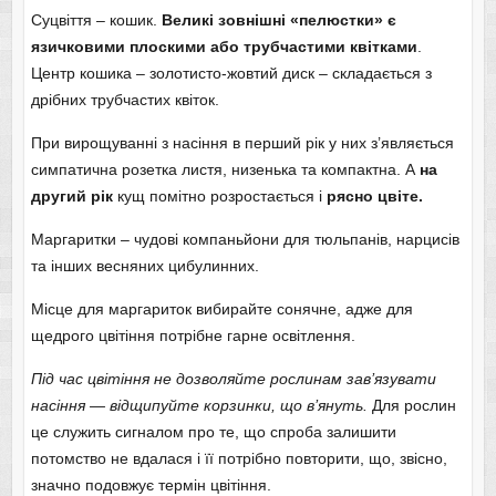
Суцвіття – кошик.
Великі зовнішні «пелюстки» є
язичковими плоскими або трубчастими квітками
.
Центр кошика – золотисто-жовтий диск – складається з
дрібних трубчастих квіток.
При вирощуванні з насіння в перший рік у них з’являється
симпатична розетка листя, низенька та компактна. А
на
другий рік
кущ помітно розростається і
рясно цвіте.
Маргаритки – чудові компаньйони для тюльпанів, нарцисів
та інших весняних цибулинних.
Місце для маргариток вибирайте сонячне, адже для
щедрого цвітіння потрібне гарне освітлення.
Під час цвітіння не дозволяйте рослинам зав’язувати
насіння — відщипуйте корзинки, що в’януть.
Для рослин
це служить сигналом про те, що спроба залишити
потомство не вдалася і її потрібно повторити, що, звісно, ​​
значно подовжує термін цвітіння.