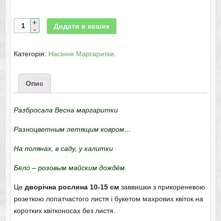
Додати в кошик
Категорія:
Насіння Маргаритки
.
Опис
Разбросала Весна маргаритки
Разноцветным летящим ковром…
На полянах, в саду, у калитки
Бело – розовым майским дождём.
Це
дворічна рослина 10-15 см
заввишки з прикореневою
розеткою лопатчастого листя і букетом махрових квіток на
коротких квітконосах без листя.