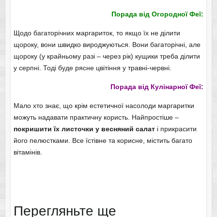
Порада від Огородної Феї:
Щодо багаторічних маргариток, то якщо їх не ділити
щороку, вони швидко вироджуються. Вони багаторічні, але
щороку (у крайньому разі – через рік) кущики треба ділити
у серпні. Тоді буде рясне цвітіння у травні-червні.
Порада від Кулінарної Феї:
Мало хто знає, що крім естетичної насолоди маргаритки
можуть надавати практичну користь. Найпростіше –
покришити їх листочки у весняний салат
і прикрасити
його пелюстками. Все їстівне та корисне, містить багато
вітамінів.
Перегляньте ще