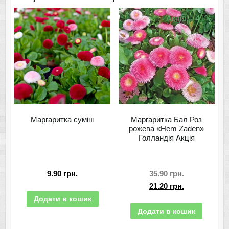
Акція! - 41%
Маргаритка суміш
Маргаритка Бал Роз
рожева «Hem Zaden»
Голландія Акція
9.90
грн.
35.90
грн.
21.20
грн.
Додати в кошик
Додати в кошик