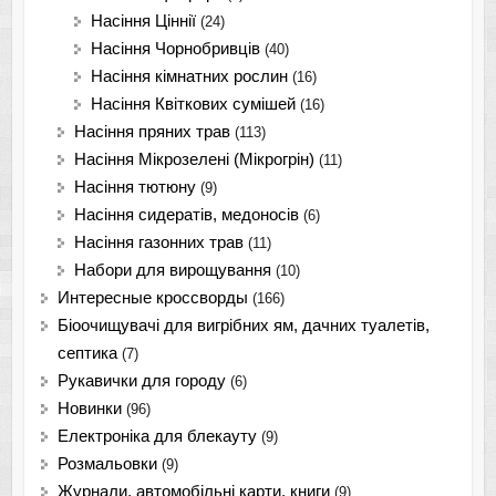
Насіння Ціннії
(24)
Насіння Чорнобривців
(40)
Насіння кімнатних рослин
(16)
Насіння Квіткових сумішей
(16)
Насіння пряних трав
(113)
Насіння Мікрозелені (Мікрогрін)
(11)
Насіння тютюну
(9)
Насіння сидератів, медоносів
(6)
Насіння газонних трав
(11)
Набори для вирощування
(10)
Интересные кроссворды
(166)
Біоочищувачі для вигрібних ям, дачних туалетів,
септика
(7)
Рукавички для городу
(6)
Новинки
(96)
Електроніка для блекауту
(9)
Розмальовки
(9)
Журнали, автомобільні карти, книги
(9)