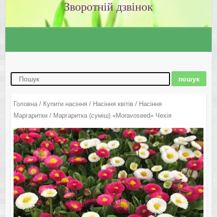
Зворотній дзвінок
Головна
/
Купити насіння
/
Насіння квітів
/
Насіння
Маргаритки
/ Маргаритка (суміш) «Moravoseed» Чехія