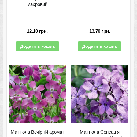
махровий
12.10
грн.
13.70
грн.
Додати в кошик
Додати в кошик
Маттіола Вечірній аромат
Маттіола Сенсація