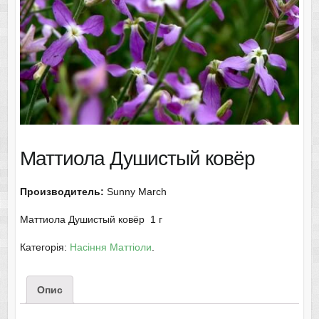
Маттиола Душистый ковёр
Производитель:
Sunny March
Маттиола Душистый ковёр 1 г
Категорія:
Насіння Маттіоли
.
Опис