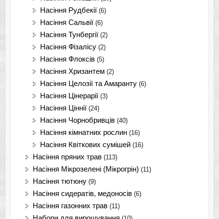
Насіння Рудбекії
(6)
Насіння Сальвії
(6)
Насіння Тунбергії
(2)
Насіння Фізалісу
(2)
Насіння Флоксів
(5)
Насіння Хризантем
(2)
Насіння Целозії та Амаранту
(6)
Насіння Цінерарії
(3)
Насіння Ціннії
(24)
Насіння Чорнобривців
(40)
Насіння кімнатних рослин
(16)
Насіння Квіткових сумішей
(16)
Насіння пряних трав
(113)
Насіння Мікрозелені (Мікрогрін)
(11)
Насіння тютюну
(9)
Насіння сидератів, медоносів
(6)
Насіння газонних трав
(11)
Набори для вирощування
(10)