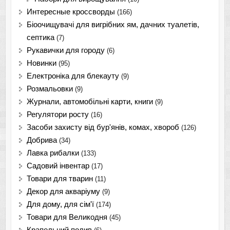
Интересные кроссворды
(166)
Біоочищувачі для вигрібних ям, дачних туалетів,
септика
(7)
Рукавички для городу
(6)
Новинки
(95)
Електроніка для блекауту
(9)
Розмальовки
(9)
Журнали, автомобільні карти, книги
(9)
Регулятори росту
(16)
Засоби захисту від бур'янів, комах, хвороб
(126)
Добрива
(34)
Лавка рибалки
(133)
Садовий інвентар
(17)
Товари для тварин
(11)
Декор для акваріуму
(9)
Для дому, для сім'ї
(174)
Товари для Великодня
(45)
Крапельний полив