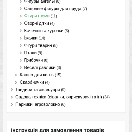
Фигуры ангелы
(8)
Садовые фигуры для пруда
(7)
Фігури гноми
(11)
Озорні дітки
(4)
Качечки та курочки
(3)
Їжачки
(14)
Фігури тварин
(8)
Птахи
(9)
Грибочки
(8)
Веселі равлики
(3)
Кашпо для квітів
(15)
Скарбнички
(4)
Тандири та аксесуари
(9)
Садова техніка (сівалки, оприскувачі та ін)
(34)
Парники, агроволокно
(6)
Інструкція для замовлення товарів