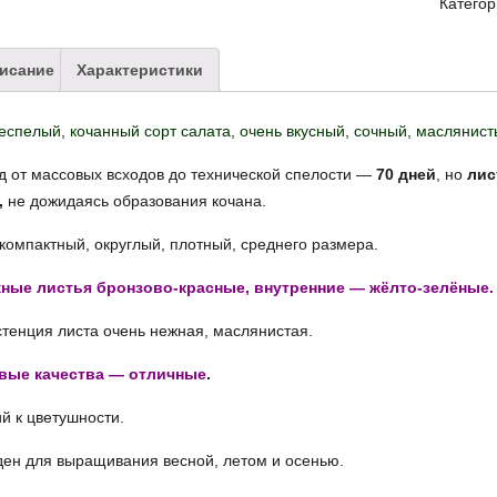
Катего
исание
Характеристики
еспелый, кочанный сорт
салата
, очень вкусный, сочный, маслянист
 от массовых всходов до технической спелости —
70 дней
, но
лис
,
не дожидаясь образования кочана.
компактный, округлый, плотный, среднего размера.
ные листья бронзово-красные, внутренние — жёлто-зелёные.
тенция листа очень нежная, маслянистая.
вые качества — отличные
.
й к цветушности.
ен для выращивания весной, летом и осенью.