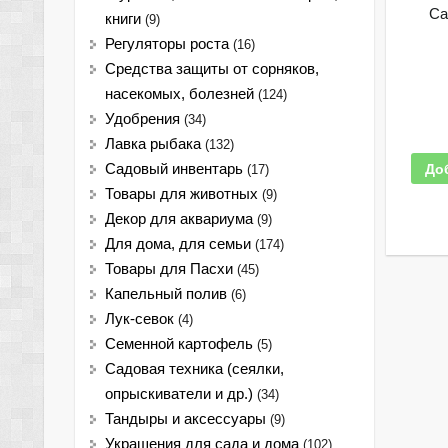
Са
книги
(9)
Регуляторы роста
(16)
Средства защиты от сорняков,
насекомых, болезней
(124)
Удобрения
(34)
Лавка рыбака
(132)
До
Садовый инвентарь
(17)
Товары для животных
(9)
Декор для аквариума
(9)
Для дома, для семьи
(174)
Товары для Пасхи
(45)
Капельный полив
(6)
Лук-севок
(4)
Семенной картофель
(5)
Садовая техника (сеялки,
опрыскиватели и др.)
(34)
Тандыры и аксессуары
(9)
Украшения для сада и дома
(102)