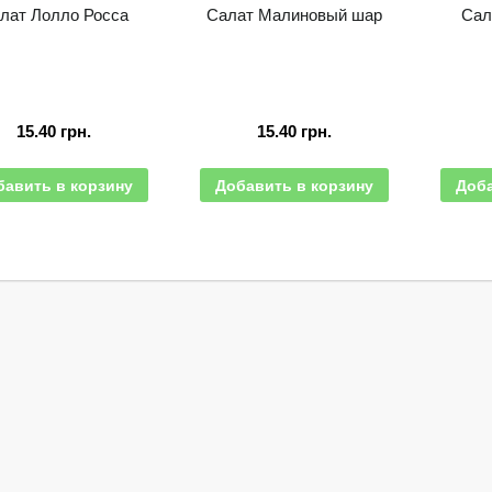
лат Лолло Росса
Салат Малиновый шар
Сал
15.40
грн.
15.40
грн.
бавить в корзину
Добавить в корзину
Доба