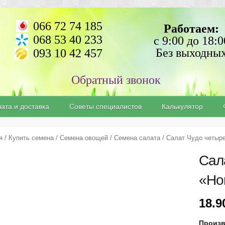
066 72 74 185
Работаем:
068 53 40 233
с 9:00 до 18:0
Без выходны
093 10 42 457
ата и доставка
Советы специалистов
Калькулятор
я
/
Купить семена
/
Семена овощей
/
Семена салата
/ Салат Чудо четыре
Сал
«Но
18.
Произ