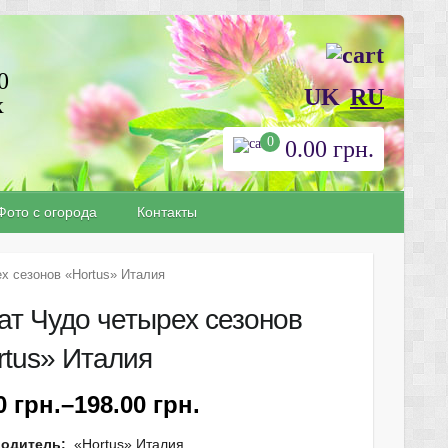
0
UK
RU
х
0
0.00
грн.
Фото с огорода
Контакты
х сезонов «Ноrtus» Италия
ат Чудо четырех сезонов
rtus» Италия
90
грн.
–
198.00
грн.
водитель:
«Ноrtus» Италия