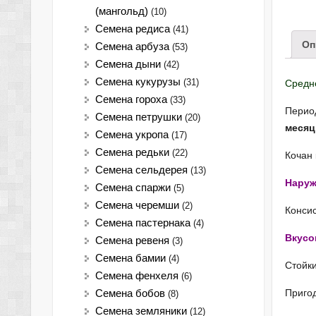
(мангольд)
(10)
Семена редиса
(41)
Оп
Семена арбуза
(53)
Семена дыни
(42)
Семена кукурузы
(31)
Средн
Семена гороха
(33)
Период
Семена петрушки
(20)
месяц
Семена укропа
(17)
Семена редьки
(22)
Кочан 
Семена сельдерея
(13)
Наруж
Семена спаржи
(5)
Семена черемши
(2)
Консис
Семена пастернака
(4)
Вкусо
Семена ревеня
(3)
Семена бамии
(4)
Стойки
Семена фенхеля
(6)
Пригод
Семена бобов
(8)
Семена земляники
(12)