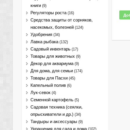
книги
(9)
Регуляторы роста
(16)
До
Средства защиты от сорняков,
насекомых, болезней
(124)
Удобрения
(34)
Лавка рыбака
(132)
Садовый инвентарь
(17)
Товары для животных
(9)
Декор для аквариума
(9)
Для дома, для семьи
(174)
Товары для Пасхи
(45)
Капельный полив
(6)
Лук-севок
(4)
Семенной картофель
(5)
Садовая техника (сеялки,
опрыскиватели и др.)
(34)
Тандыры и аксессуары
(9)
Украшения для сада и дома
(102)