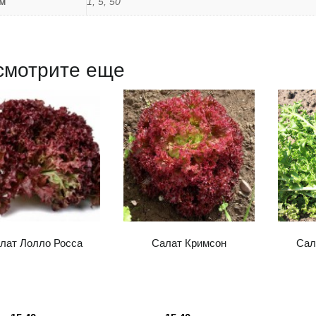
м
1, 5, 50
смотрите еще
лат Лолло Росса
Салат Кримсон
Сал