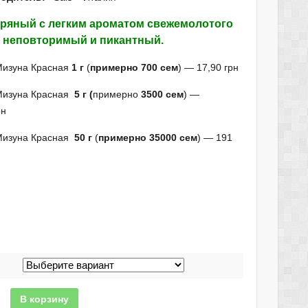
пряный с легким ароматом свежемолотого
, неповторимый и пикантный.
Мизуна Красная
1 г
(
примерно 700 сем
) — 17,90 грн
Мизуна Красная
5 г (
примерно
3500 сем
) —
рн
Мизуна Красная
50 г
(
примерно 35000 сем
) — 191
В корзину