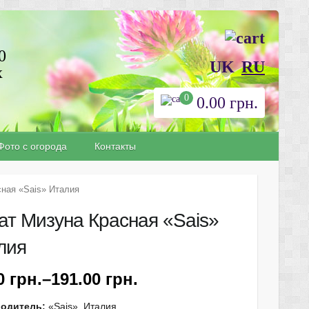
0
UK
RU
х
0
0.00
грн.
Фото с огорода
Контакты
ная «Sais» Италия
ат Мизуна Красная «Sais»
лия
90
грн.
–
191.00
грн.
водитель:
«Sais» Италия