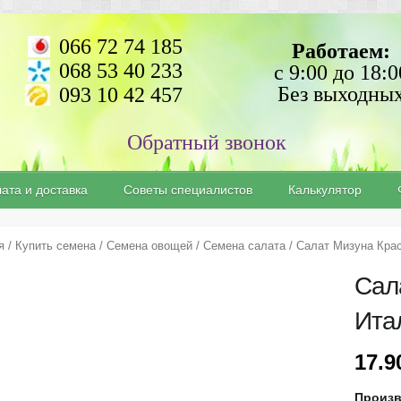
066 72 74 185
Работаем:
068 53 40 233
с 9:00 до 18:0
Без выходны
093 10 42 457
ата и доставка
Советы специалистов
Калькулятор
я
/
Купить семена
/
Семена овощей
/
Семена салата
/ Салат Мизуна Крас
Сал
Ита
17.
Произ