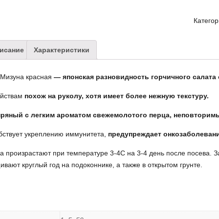
Катего
исание
Характеристики
 Мизуна красная
— японская разновидность горчичного салата
ойствам
похож на руколу, хотя имеет более нежную текстуру.
пряный с легким ароматом свежемолотого перца, неповторимы
бствует укреплению иммунитета,
предупреждает онкозаболевани
 произрастают при температуре 3-4С на 3-4 день после посева. 
вают круглый год на подоконнике, а также в открытом грунте.