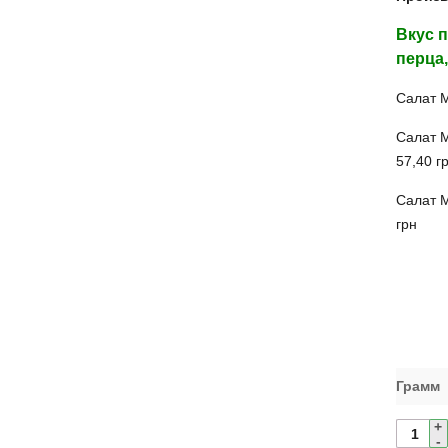
Вкус 
перца
Салат 
Салат 
57,40 г
Салат 
грн
Грамм