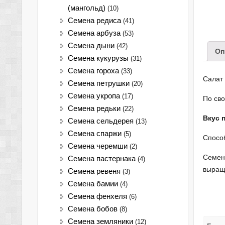
(мангольд)
(10)
Семена редиса
(41)
Семена арбуза
(53)
Семена дыни
(42)
Оп
Семена кукурузы
(31)
Семена гороха
(33)
Салат
Семена петрушки
(20)
Семена укропа
(17)
По св
Семена редьки
(22)
Вкус 
Семена сельдерея
(13)
Семена спаржи
(5)
Спосо
Семена черемши
(2)
Семена
Семена пастернака
(4)
выращи
Семена ревеня
(3)
Семена бамии
(4)
Семена фенхеля
(6)
Семена бобов
(8)
Семена земляники
(12)