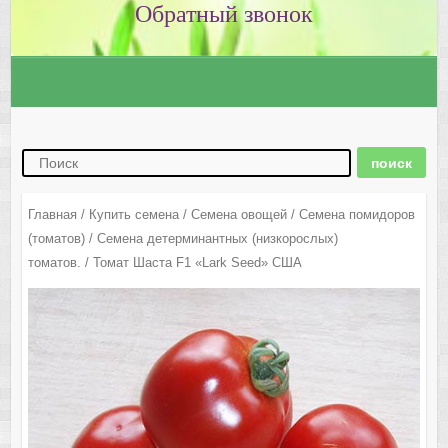
Главная
/
Купить семена
/
Семена овощей
/
Семена помидоров
(томатов)
/
Семена детерминантных (низкорослых)
томатов.
/ Томат Шаста F1 «Lark Seed» США