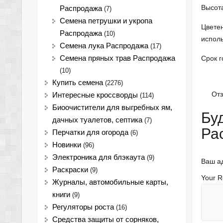
Высота
Распродажа
(7)
Семена петрушки и укропа
Цветен
Распродажа
(10)
исполь
Семена лука Распродажа
(17)
Срок г
Семена пряных трав Распродажа
(10)
Купить семена
(2276)
Отз
Интересные кроссворды
(114)
Биоочистители для выгребных ям,
Бу
дачных туалетов, септика
(7)
Ра
Перчатки для огорода
(6)
Новинки
(96)
Электроника для блэкаута
(9)
Ваш ад
Раскраски
(9)
Your 
Журналы, автомобильные карты,
книги
(9)
Регуляторы роста
(16)
Средства защиты от сорняков,