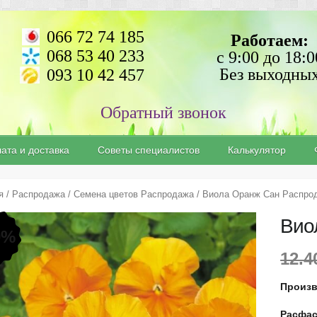
066 72 74 185
Работаем:
068 53 40 233
с 9:00 до 18:0
Без выходны
093 10 42 457
ата и доставка
Советы специалистов
Калькулятор
я
/
Распродажа
/
Семена цветов Распродажа
/ Виола Оранж Сан Распро
Вио
0%
12.
Произ
Расфас