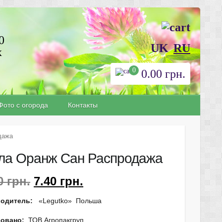
0
UK
RU
х
0
0.00
грн.
Фото с огорода
Контакты
дажа
ла Оранж Сан Распродажа
40
грн.
7.40
грн.
водитель:
«Legutko» Польша
овано:
ТОВ Агропакгруп