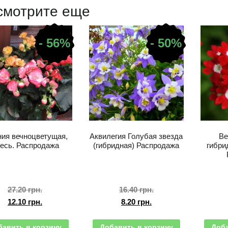
смотрите еще
- 56%
- 50%
ния вечноцветущая,
Аквилегия Голубая звезда
Ве
есь. Распродажа
(гибридная) Распродажа
гибри
27.20
грн.
16.40
грн.
12.10
грн.
8.20
грн.
бавить в корзину
Добавить в корзину
Доба