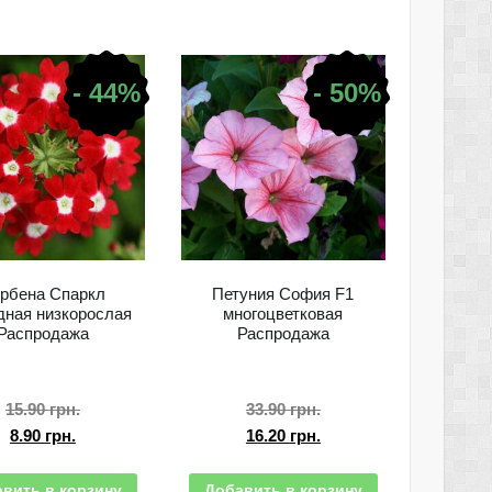
- 44%
- 50%
рбена Спаркл
Петуния София F1
дная низкорослая
многоцветковая
Распродажа
Распродажа
15.90
грн.
33.90
грн.
8.90
грн.
16.20
грн.
вить в корзину
Добавить в корзину