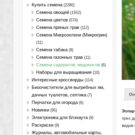
Купить семена
(2280)
Семена овощей
(1552)
Семена цветов
(574)
Семена пряных трав
(112)
Семена Микрозелени (Микрогрин)
(11)
Семена табака
(9)
Семена газонных трав
(11)
Семена сидератов, медоносов
(6)
Наборы для выращивания
(10)
Интересные кроссворды
(114)
Биоочистители для выгребных ям,
Оп
дачных туалетов, септика
(7)
Перчатки для огорода
(6)
Новинки
(95)
Эспар
Электроника для блэкаута
(9)
трех д
Раскраски
видов 
(9)
Журналы, автомобильные карты,