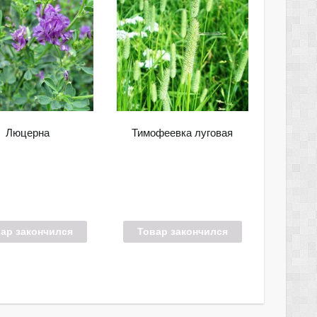
Люцерна
Тимофеевка луговая
ар закончился
Товар закончился