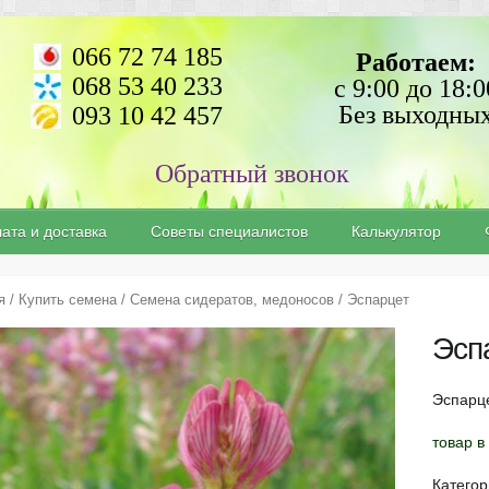
066 72 74 185
Работаем:
068 53 40 233
с 9:00 до 18:0
Без выходны
093 10 42 457
ата и доставка
Советы специалистов
Калькулятор
я
/
Купить семена
/
Семена сидератов, медоносов
/ Эспарцет
Эсп
Эспарце
товар в
Катего