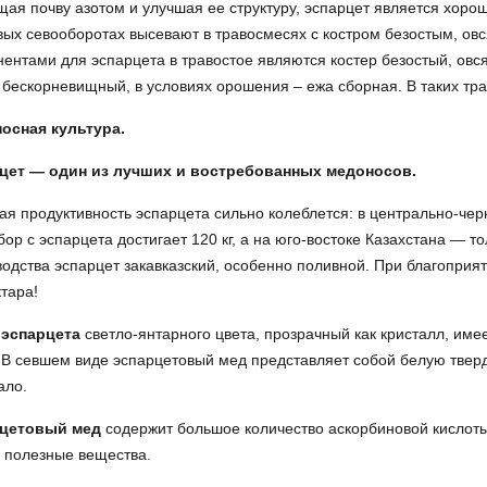
ая почву азотом и улучшая ее структуру, эспарцет является хоро
ых севооборотах высевают в травосмесях с костром безостым, ов
ентами для эспарцета в травостое являются костер безостый, овся
бескорневищный, в условиях орошения – ежа сборная. В таких трав
осная культура.
цет — один из лучших и востребованных медоносов.
я продуктивность эспарцета сильно колеблется: в центрально-чер
ор с эспарцета достигает 120 кг, а на юго-востоке Казахстана — то
одства эспарцет закавказский, особенно поливной. При благоприят
ктара!
 эспарцета
светло-янтарного цвета, прозрачный как кристалл, име
 В севшем виде эспарцетовый мед представляет собой белую тве
ало.
цетовый мед
содержит большое количество аскорбиновой кислоты
 полезные вещества.