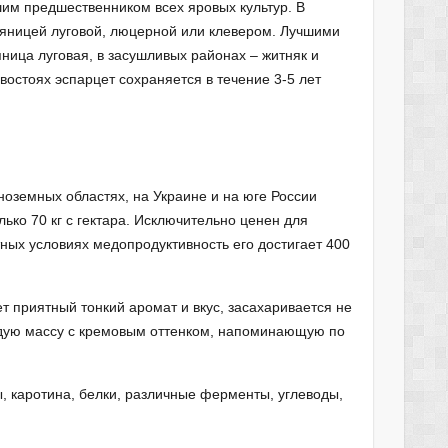
шим предшественником всех яровых культур. В
сяницей луговой, люцерной или клевером. Лучшими
ница луговая, в засушливых районах – житняк и
остоях эспарцет сохраняется в течение 3-5 лет
ноземных областях, на Украине и на юге России
лько 70 кг с гектара. Исключительно ценен для
ных условиях медопродуктивность его достигает 400
ет приятный тонкий аромат и вкус, засахаривается не
рдую массу с кремовым оттенком, напоминающую по
, каротина, белки, различные ферменты, углеводы,