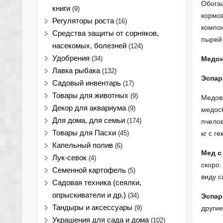
Обогащ
книги
(9)
кормов
Регуляторы роста
(16)
компон
Средства защиты от сорняков,
пырей 
насекомых, болезней
(124)
Удобрения
Медон
(34)
Лавка рыбака
(132)
Эспар
Садовый инвентарь
(17)
Товары для животных
(9)
Медова
Декор для аквариума
(9)
медосб
Для дома, для семьи
(174)
пчелов
Товары для Пасхи
кг с ге
(45)
Капельный полив
(6)
Мед с
Лук-севок
(4)
скоро.
Семенной картофель
(5)
виду с
Садовая техника (сеялки,
опрыскиватели и др.)
(34)
Эспар
Тандыры и аксессуары
другие
(9)
Украшения для сада и дома
(102)