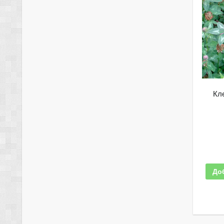
Кл
До