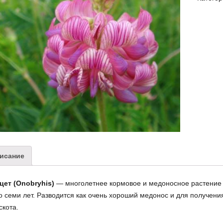
исание
цет (Onobryhis)
— многолетнее кормовое и медоносное растение и
о семи лет. Разводится как очень хороший медонос и для получени
скота.