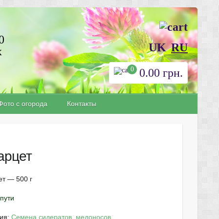
0
UK
RU
х
0
0.00
грн.
Фото с огорода
Контакты
арцет
т — 500 г
 пути
рия:
Семена сидератов, медоносов
.