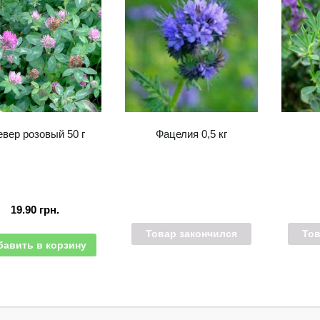
евер розовый 50 г
Фацелия 0,5 кг
19.90
грн.
Товар закончился
Тов
бавить в корзину