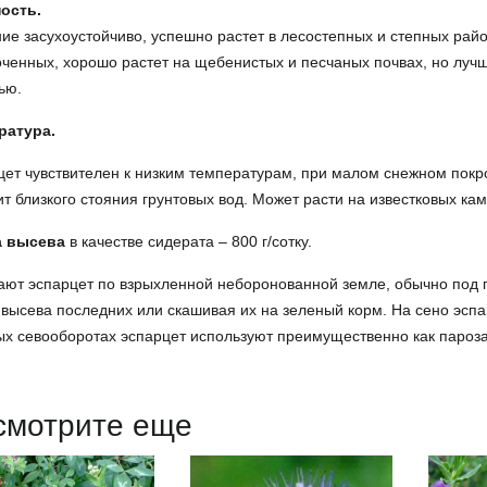
ость.
ие засухоустойчиво, успешно растет в лесостепных и степных райо
ченных, хорошо растет на щебенистых и песчаных почвах, но лучш
ью.
ратура.
ет чувствителен к низким температурам, при малом снежном покр
т близкого стояния грунтовых вод. Может расти на известковых кам
 высева
в качестве сидерата – 800 г/сотку.
ют эспарцет по взрыхленной неборонованной земле, обычно под п
высева последних или скашивая их на зеленый корм. На сено эспа
ых севооборотах эспарцет используют преимущественно как пароз
смотрите еще