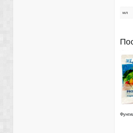
мл
По
Фунги