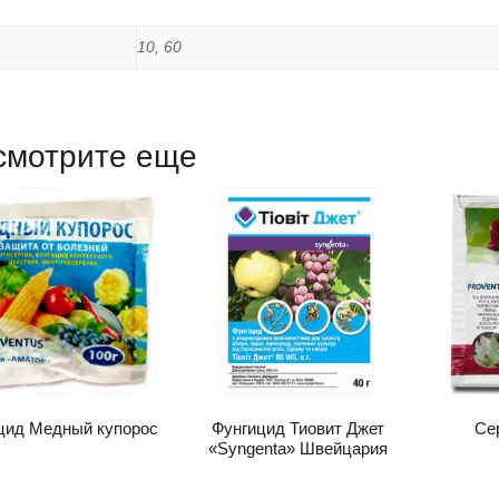
10, 60
смотрите еще
цид Медный купорос
Фунгицид Тиовит Джет
Се
«Syngenta» Швейцария