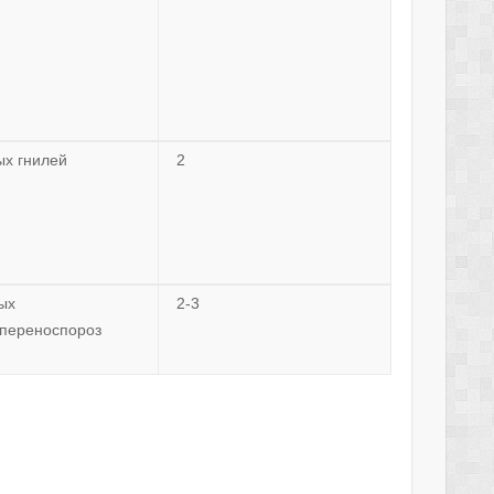
ых гнилей
2
ых
2-3
,переноспороз