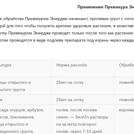
Применение Превикура Э
 обработки Превикуром Энерджи начинают, проливая грунт с пос
ой для того чтобы получить крепкие здоровые растения, в качестве
тку Превикуром Энерджи проводят только после того как растения 
тки проводятся в виде подлива препарата под корень через кажды
ьтура
Норма расхода
Обраб
рцы открытого и
25мл на сотку
ложной
рытого грунта
я
25мл на сотку
ложной
сада огурцов, арбузов,
полив, после посева
корнев
атов, баклажанов,
семян — 3мл/2л раствора
ца открытого и
на кв.метр;повторно
ищенного грунта
полив, через 7-10 дней