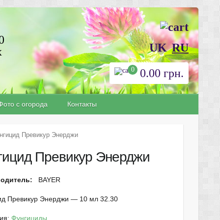
0
UK
RU
х
0
0.00
грн.
Фото с огорода
Контакты
нгицид Превикур Энерджи
гицид Превикур Энерджи
водитель:
BAYER
ид Превикур Энерджи — 10 мл 32.30
рия:
Фунгициды
.