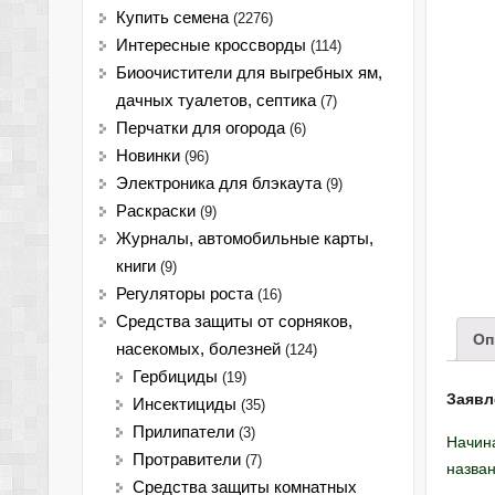
Купить семена
(2276)
Интересные кроссворды
(114)
Биоочистители для выгребных ям,
дачных туалетов, септика
(7)
Перчатки для огорода
(6)
Новинки
(96)
Электроника для блэкаута
(9)
Раскраски
(9)
Журналы, автомобильные карты,
книги
(9)
Регуляторы роста
(16)
Средства защиты от сорняков,
Оп
насекомых, болезней
(124)
Гербициды
(19)
Заявл
Инсектициды
(35)
Прилипатели
(3)
Начина
Протравители
(7)
назва
Средства защиты комнатных