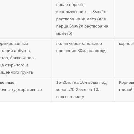
после первого
использования — 3мл/2л
раствора на кв.метр (для
перца 6мл/2л раствора на
кв.метр)
рмированные
полив через капельное
корнев
нтации арбузов,
орошение 30мл на сотку;
атов, баклажанов,
ца открытого и
ищенного грунта
шечные,
15-20мл на 10л воды под
Корнев
точные,декоративные
корень20-25мл на 10л
гнилей
воды по листу