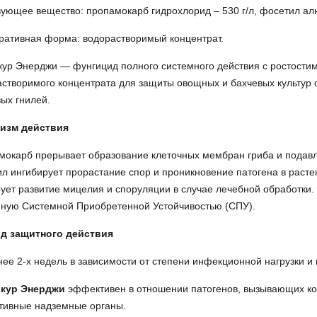
вующее вещество:
пропамокарб гидрохлорид – 530 г/л, фосетил алю
ративная форма:
водорастворимый концентрат.
кур Энерджи
—
фунгицид полного системного действия с ростост
створимого концентрата для защиты овощных и бахчевых культур о
ых гнилей.
изм действия
окарб прерывает образование клеточных мембран гриба и подавля
л ингибирует прорастание спор и проникновение патогена в расте
ует развитие мицелия и споруляции в случае лечебной обработки.
нную Системной Приобретенной Устойчивостью (СПУ).
д защитного действия
ее 2-х недель в зависимости от степени инфекционной нагрузки и 
кур Энерджи
эффективен в отношении патогенов, вызывающих ко
тивные надземные органы.