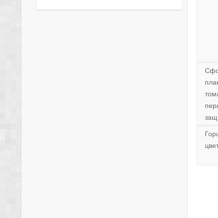
Сфо
пла
том
пер
защ
Гор
цве