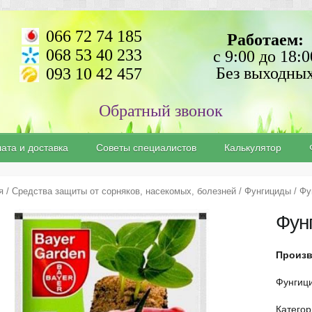
066 72 74 185
Работаем:
068 53 40 233
с 9:00 до 18:0
Без выходны
093 10 42 457
ата и доставка
Советы специалистов
Калькулятор
я
/
Средства защиты от сорняков, насекомых, болезней
/
Фунгициды
/ Фу
Фун
Произ
Фунгиц
Катего