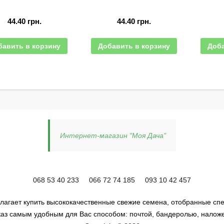
44.40
грн.
44.40
грн.
бавить в корзину
Добавить в корзину
Доба
Интернет-магазин "Моя Дача"
068 53 40 233
066 72 74 185
093 10 42 457
лагает купить высококачественные свежие семена, отобранные спе
аз самым удобным для Вас способом: почтой, бандеролью, налож