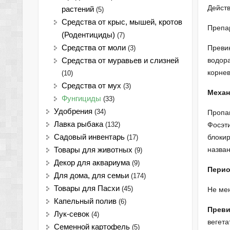
Дейст
растений
(5)
Средства от крыс, мышей, кротов
Препа
(Родентициды)
(7)
Средства от моли
Преви
(3)
водора
Средства от муравьев и слизней
корнев
(10)
Средства от мух
(3)
Механ
Фунгициды
(33)
Удобрения
(34)
Пропам
Лавка рыбака
(132)
Фосэти
Садовый инвентарь
блокир
(17)
назва
Товары для животных
(9)
Декор для аквариума
(9)
Перио
Для дома, для семьи
(174)
Товары для Пасхи
(45)
Не мен
Капельный полив
(6)
Преви
Лук-севок
(4)
вегета
Семенной картофель
(5)