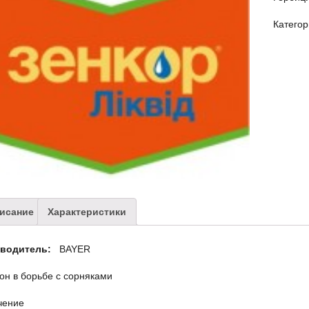
Катего
исание
Характеристики
зводитель:
BAYER
н в борьбе с сорняками
чение