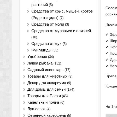
растений
(5)
Селект
Средства от крыс, мышей, кротов
сорня
(Родентициды)
(7)
Средства от моли
Преим
(3)
Средства от муравьев и слизней
✔ Эффе
(10)
✔ Широ
Средства от мух
(3)
✔ Эффе
Фунгициды
(33)
✔ Про
Удобрения
(34)
✔ Иде
Лавка рыбака
(132)
✔ Нов
Садовый инвентарь
(17)
Препа
Товары для животных
(9)
Декор для аквариума
(9)
Концен
Для дома, для семьи
(174)
Товары для Пасхи
(45)
Капельный полив
(6)
На 1 с
Лук-севок
(4)
Семенной картофель
(5)