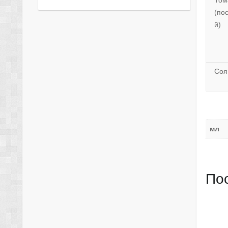
Том
(по
й)
Соя
мл
По