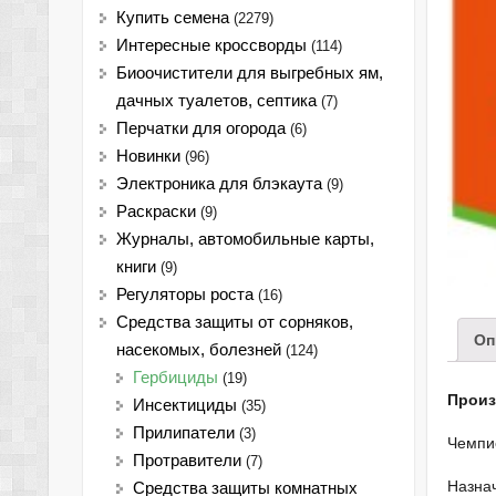
Купить семена
(2279)
Интересные кроссворды
(114)
Биоочистители для выгребных ям,
дачных туалетов, септика
(7)
Перчатки для огорода
(6)
Новинки
(96)
Электроника для блэкаута
(9)
Раскраски
(9)
Журналы, автомобильные карты,
книги
(9)
Регуляторы роста
(16)
Средства защиты от сорняков,
Оп
насекомых, болезней
(124)
Гербициды
(19)
Прои
Инсектициды
(35)
Прилипатели
(3)
Чемпио
Протравители
(7)
Назна
Средства защиты комнатных