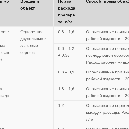
ьтур
Вредный
Норма
Способ, время обра
объект
расхода
препара
та, л/га
тофе
Однолетние
0,8 – 1,6
Опрыскивание почвы д
двудольные и
рабочей жидкости – 20
оме
злаковые
0,6 – 1,2
Опрыскивание почвы д
неспе
сорняки
+ 0.35
последующей обработк
о)
Расход рабочей жидкос
0,8 – 0,9
Опрыскивание при выс
рабочей жидкости – 20
ат
1,3 – 1,6
Опрыскивание почвы д
ссадн
рабочей жидкости – 20
1,2
Опрыскивание сорняко
высадки рассады. Рас
л/га.