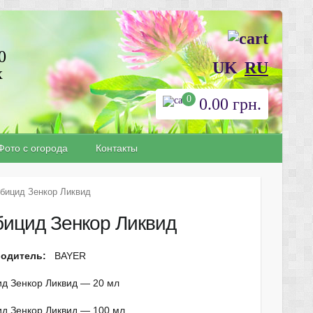
0
UK
RU
х
0
0.00
грн.
Фото с огорода
Контакты
рбицид Зенкор Ликвид
бицид Зенкор Ликвид
водитель:
BAYER
ид Зенкор Ликвид — 20 мл
ид Зенкор Ликвид — 100 мл