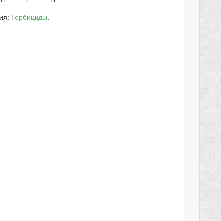
рия:
Гербициды
.