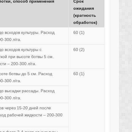
ботки, способ применения
Срок
ожидания
(кратность
обработок)
о всходов культуры. Расход
60 (1)
0-300 л/га.
о всходов культуры с
60 (2)
ой при высоте ботвы 5 см.
ти – 200-300 л/га.
оте ботвы до 5 см. Расход
60 (1)
0-300 л/га.
о высадки рассады. Расход
0-300 л/га.
в через 15-20 дней после
ход рабочей жидкости – 200-300