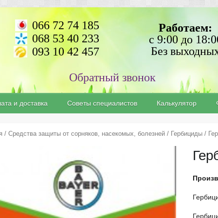
066 72 74 185
Работаем:
068 53 40 233
с 9:00 до 18:0
Без выходны
093 10 42 457
ата и доставка
Советы специалистов
Калькулятор
я
/
Средства защиты от сорняков, насекомых, болезней
/
Гербициды
/ Ге
Гер
Произ
Гербиц
Гербиц