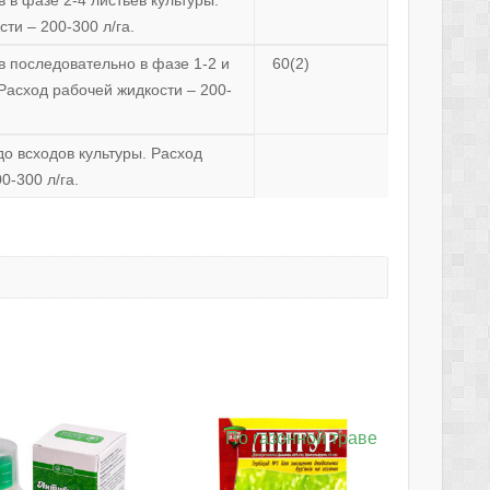
 в фазе 2-4 листьев культуры.
ти – 200-300 л/га.
 последовательно в фазе 1-2 и
60(2)
 Расход рабочей жидкости – 200-
о всходов культуры. Расход
0-300 л/га.
По газонной траве