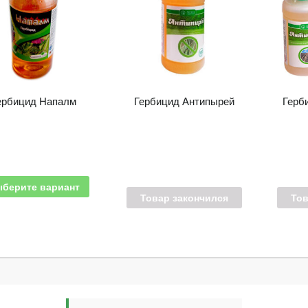
ербицид Напалм
Гербицид Антипырей
Герб
берите вариант
Товар закончился
Тов