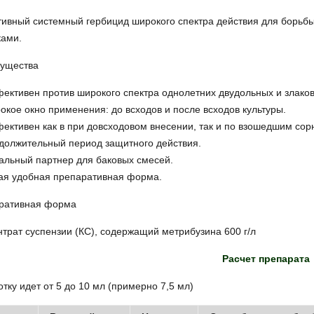
ивный системный гербицид широкого спектра действия для борьб
ками.
ущества
ктивен против широкого спектра однолетних двудольных и злаков
кое окно применения: до всходов и после всходов культуры.
ктивен как в при довсходовом внесении, так и по взошедшим сор
должительный период защитного действия.
альный партнер для баковых смесей.
ая удобная препаративная форма.
ративная форма
трат суспензии (КС), содержащий метрибузина 600 г/л
Расчет препарата
отку идет от 5 до 10 мл (примерно 7,5 мл)