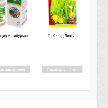
ицид Антибурьян
Гербицид Линтур
ар закончился
Товар закончился