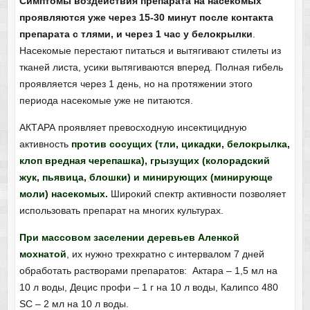
Симптомы воздействия препарата на насекомых
проявляются уже через 15-30 минут после контакта
препарата с тлями, и через 1 час у белокрылки
.
Насекомые перестают питаться и вытягивают стилеты из
тканей листа, усики вытягиваются вперед. Полная гибель
проявляется через 1 день, но на протяжении этого
периода насекомые уже не питаются.
АКТАРА проявляет превосходную инсектицидную
активность
против сосущих (тли, цикадки, белокрылка,
клоп вредная черепашка), грызущих (колорадский
жук, пьявица, блошки) и минирующих (минирующе
моли) насекомых.
Широкий спектр активности позволяет
использовать препарат на многих культурах.
При массовом заселении деревьев Аленкой
мохнатой
,
их нужно трехкратно с интервалом 7 дней
обработать растворами препаратов: Актара – 1,5 мл на
10 л воды, Децис профи – 1 г на 10 л воды, Калипсо 480
SС – 2 мл на 10 л воды.