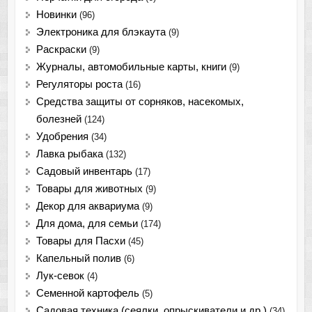
Новинки
(96)
Электроника для блэкаута
(9)
Раскраски
(9)
Журналы, автомобильные карты, книги
(9)
Регуляторы роста
(16)
Средства защиты от сорняков, насекомых,
болезней
(124)
Удобрения
(34)
Лавка рыбака
(132)
Садовый инвентарь
(17)
Товары для животных
(9)
Декор для аквариума
(9)
Для дома, для семьи
(174)
Товары для Пасхи
(45)
Капельный полив
(6)
Лук-севок
(4)
Семенной картофель
(5)
Садовая техника (сеялки, опрыскиватели и др.)
(34)