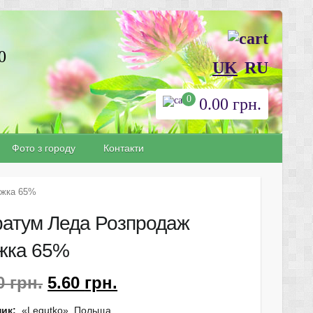
0
UK
RU
0
0.00
грн.
Фото з городу
Контакти
ижка 65%
ратум Леда Розпродаж
жка 65%
90
грн.
5.60
грн.
ик:
«Legutko» Польща