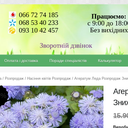
066 72 74 185
Працюємо:
068 53 40 233
с 9:00 до 18:0
Без вихідних
093 10 42 457
Зворотній дзвінок
Оплата і доставка
Поради спеціалістів
Калькулятор
а
/
Розпродаж
/
Насіння квітів Розпродаж
/ Агератум Леда Розпродаж Зн
Аге
5%
Зни
15.
Виробн