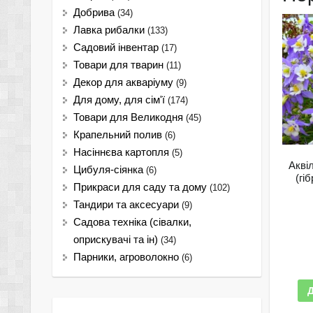
Добрива
(34)
Лавка рибалки
(133)
Садовий інвентар
(17)
Товари для тварин
(11)
Декор для акваріуму
(9)
Для дому, для сім'ї
(174)
Товари для Великодня
(45)
Крапельний полив
(6)
Насіннєва картопля
(5)
Акві
Цибуля-сіянка
(6)
(гі
Прикраси для саду та дому
(102)
Тандири та аксесуари
(9)
Садова техніка (сівалки,
оприскувачі та ін)
(34)
Парники, агроволокно
(6)