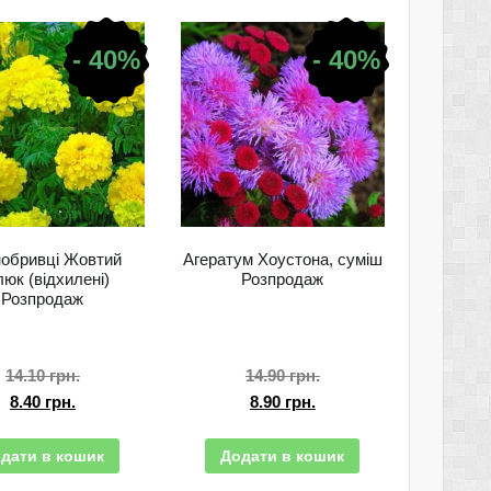
- 40%
- 40%
обривці Жовтий
Агератум Хоустона, суміш
юк (відхилені)
Розпродаж
Розпродаж
14.10
грн.
14.90
грн.
8.40
грн.
8.90
грн.
дати в кошик
Додати в кошик