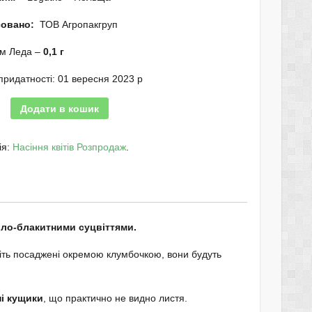
овано:
ТОВ Агропакгруп
м Леда –
0,1 г
придатності: 01 вересня 2023 р
Додати в кошик
ія:
Насіння квітів Розпродаж
.
ло-блакитними суцвіттями.
ть посаджені окремою клумбочкою, вони будуть
і кущики
, що практично не видно листя.