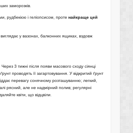
рших заморозків.
и, рудбекією і геліопсисом, проте
найкраще цей
виглядає у вазонах, балконних ящиках, вздовж
. Через 3 тижні після появи масового сходу сіянці
 ґрунт проводять її загартовування. У відкритий ґрунт
Віддає перевагу сонячному розташуванню; легкий,
алі рясний, але не надмірний полив; регулярні
аляйте квіти, що відцвіли.