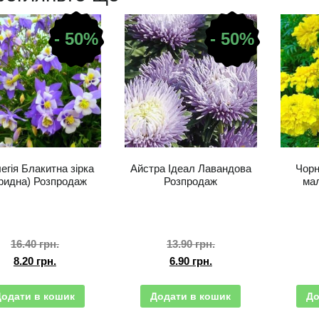
- 50%
- 50%
легія Блакитна зірка
Айстра Ідеал Лавандова
Чорн
бридна) Розпродаж
Розпродаж
мал
16.40
грн.
13.90
грн.
8.20
грн.
6.90
грн.
Додати в кошик
Додати в кошик
До