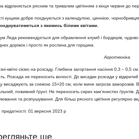
а відрізняється рясним та тривалим цвітінням з кінця червня до пе
ті кущики добре поєднуються з календулою, циннією, чорнобривцям
поєднуватиметься з якимись білими квітами.
ум Леда рекомендується для обрамлення клумб і бордюрів, чудово 
дних доріжок і просто як рослина для горщика.
Агротехніка:
зні-квітні сіємо на розсаду. Глибина загортання насіння 0,3 – 0,5 см
ють. Розсада не переносить вогкості. До висадки розсади у відкритий
у висаджують за схемою 15×20 см, коли мине загроза заморозків. 
льний, поживний ґрунт. Не переносить сирих кам’янистих ґрунтів. Д
ювання та розпушування. Для більш рясного цвітіння регулярно вид
 придатності: 01 вересня 2023 р
регляньте ще