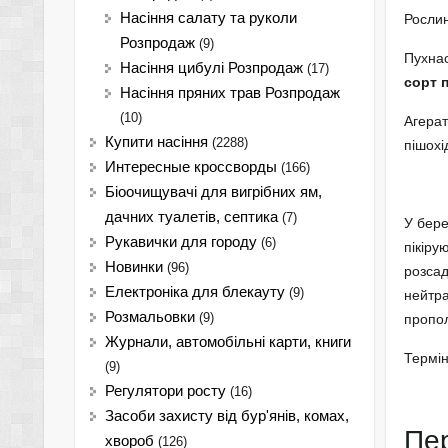
Насіння салату та руколи
Рослин
Розпродаж
(9)
Пухнас
Насіння цибулі Розпродаж
(17)
сорт 
Насіння пряних трав Розпродаж
(10)
Агерат
Купити насіння
(2288)
пішохі
Интересные кроссворды
(166)
Біоочищувачі для вигрібних ям,
дачних туалетів, септика
(7)
У бере
Рукавички для городу
(6)
пікіру
Новинки
(96)
розсад
Електроніка для блекауту
(9)
нейтра
Розмальовки
(9)
пропол
Журнали, автомобільні карти, книги
Термін
(9)
Регулятори росту
(16)
Засоби захисту від бур'янів, комах,
Пе
хвороб
(126)