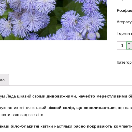
Розфас
Агерату
Термін 
Категор
ис
ум Леда цікавий своїми
дивовижними, начебто мерехтливими бі
пухнастих квіточок такий
ніжний колір, що переливається,
що наві
шати ваш сад все літо.
ікаві біло-блакитні квітки
настільки
рясно покривають компактн