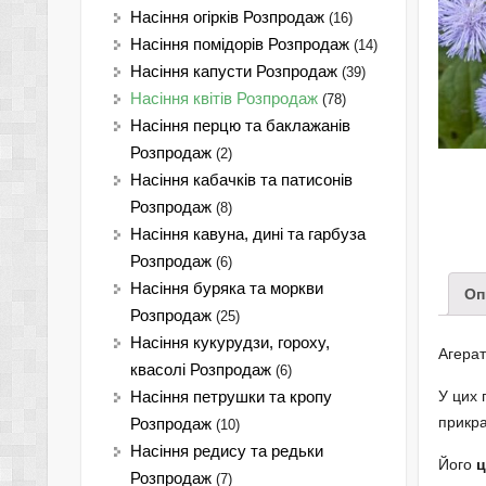
Насіння огірків Розпродаж
(16)
Насіння помідорів Розпродаж
(14)
Насіння капусти Розпродаж
(39)
Насіння квітів Розпродаж
(78)
Насіння перцю та баклажанів
Розпродаж
(2)
Насіння кабачків та патисонів
Розпродаж
(8)
Насіння кавуна, дині та гарбуза
Розпродаж
(6)
Насіння буряка та моркви
Оп
Розпродаж
(25)
Насіння кукурудзи, гороху,
Агерат
квасолі Розпродаж
(6)
У цих 
Насіння петрушки та кропу
прикра
Розпродаж
(10)
Насіння редису та редьки
Його
ц
Розпродаж
(7)