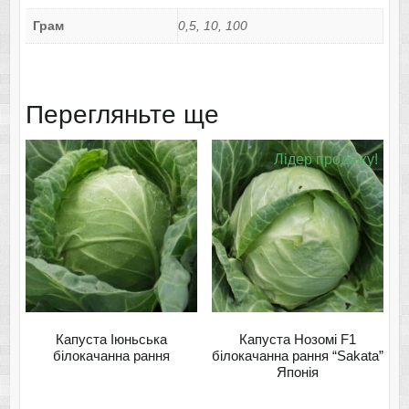
Грам
0,5, 10, 100
Перегляньте ще
Лідер продажу!
Капуста Іюньська
Капуста Нозомі F1
білокачанна рання
білокачанна рання “Sakata”
Японія