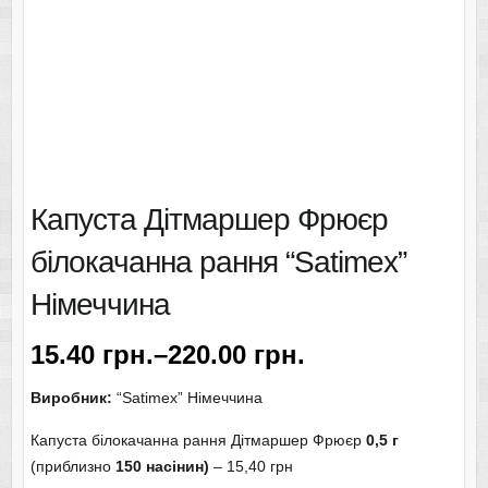
Капуста Дітмаршер Фрюєр
білокачанна рання “Satimex”
Німеччина
15.40
грн.
–
220.00
грн.
Виробник:
“Satimex” Німеччина
Капуста білокачанна рання Дітмаршер Фрюєр
0,5 г
(приблизно
150 насінин)
– 15,40 грн