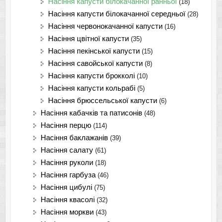
Насіння капусти білокачанної ранньої
(18)
Насіння капусти білокачанної середньої
(28)
Насіння червонокачанної капусти
(16)
Насіння цвітної капусти
(35)
Насіння пекінської капусти
(15)
Насіння савойської капусти
(8)
Насіння капусти брокколі
(10)
Насіння капусти кольрабі
(5)
Насіння брюссельської капусти
(6)
Насіння кабачків та патисонів
(48)
Насіння перцю
(114)
Насіння баклажанів
(39)
Насіння салату
(61)
Насіння руколи
(18)
Насіння гарбуза
(46)
Насіння цибулі
(75)
Насіння квасолі
(32)
Насіння моркви
(43)