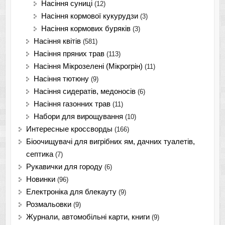
Насіння суниці
(12)
Насіння кормової кукурудзи
(3)
Насіння кормових буряків
(3)
Насіння квітів
(581)
Насіння пряних трав
(113)
Насіння Мікрозелені (Мікрогрін)
(11)
Насіння тютюну
(9)
Насіння сидератів, медоносів
(6)
Насіння газонних трав
(11)
Набори для вирощування
(10)
Интересные кроссворды
(166)
Біоочищувачі для вигрібних ям, дачних туалетів,
септика
(7)
Рукавички для городу
(6)
Новинки
(96)
Електроніка для блекауту
(9)
Розмальовки
(9)
Журнали, автомобільні карти, книги
(9)