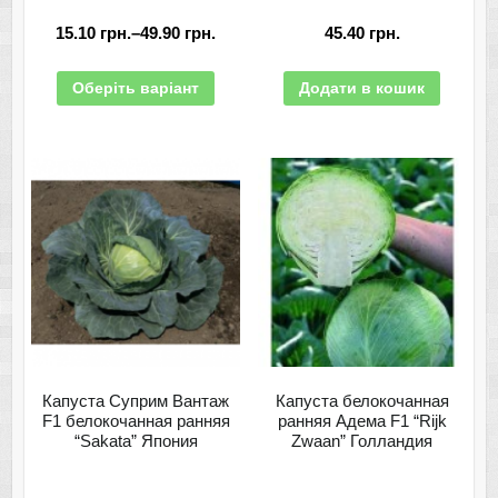
15.10
грн.
–
49.90
грн.
45.40
грн.
Оберіть варіант
Додати в кошик
Капуста Суприм Вантаж
Капуста белокочанная
F1 белокочанная ранняя
ранняя Адема F1 “Rijk
“Sakata” Япония
Zwaan” Голландия