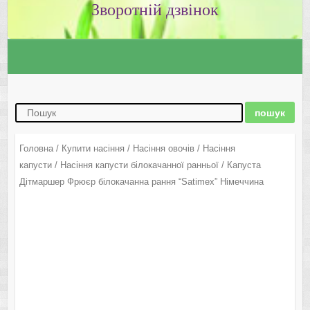
Зворотній дзвінок
Головна
/
Купити насіння
/
Насіння овочів
/
Насіння
капусти
/
Насіння капусти білокачанної ранньої
/ Капуста
Дітмаршер Фрюєр білокачанна рання “Satimex” Німеччина