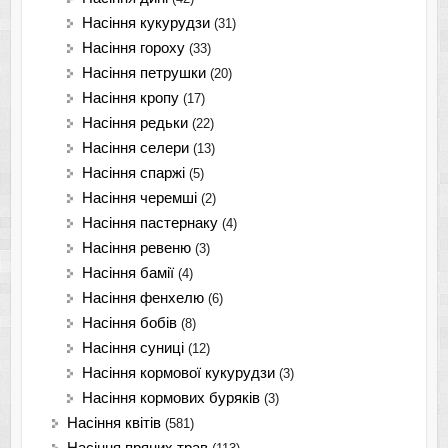
Насіння кукурудзи
(31)
Насіння гороху
(33)
Насіння петрушки
(20)
Насіння кропу
(17)
Насіння редьки
(22)
Насіння селери
(13)
Насіння спаржі
(5)
Насіння черемші
(2)
Насіння пастернаку
(4)
Насіння ревеню
(3)
Насіння бамії
(4)
Насіння фенхелю
(6)
Насіння бобів
(8)
Насіння суниці
(12)
Насіння кормової кукурудзи
(3)
Насіння кормових буряків
(3)
Насіння квітів
(581)
Насіння пряних трав