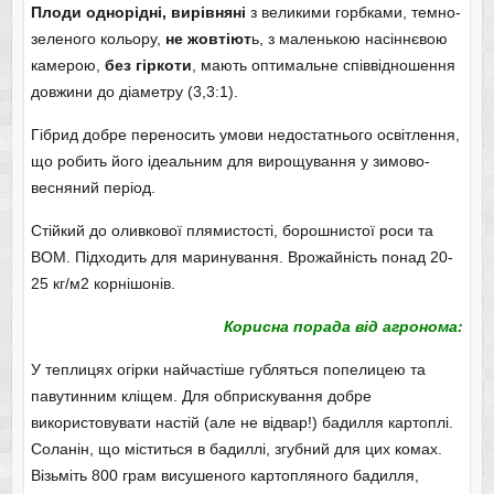
Плоди однорідні, вирівняні
з великими горбками, темно-
зеленого кольору,
не жовтіют
ь, з маленькою насіннєвою
камерою,
без гіркоти
, мають оптимальне співвідношення
довжини до діаметру (3,3:1).
Гібрид добре переносить умови недостатнього освітлення,
що робить його ідеальним для вирощування у зимово-
весняний період.
Стійкий до оливкової плямистості, борошнистої роси та
ВОМ. Підходить для маринування. Врожайність понад 20-
25 кг/м2 корнішонів.
Корисна порада від агронома:
У теплицях огірки найчастіше губляться попелицею та
павутинним кліщем. Для обприскування добре
використовувати настій (але не відвар!) бадилля картоплі.
Соланін, що міститься в бадиллі, згубний для цих комах.
Візьміть 800 грам висушеного картопляного бадилля,