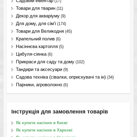
Садовий інвентар
(17)
Товари для тварин
(11)
Декор для акваріуму
(9)
Для дому, для сім'ї
(174)
Товари для Великодня
(45)
Крапельний полив
(6)
Насіннєва картопля
(5)
Цибуля-сіянка
(6)
Прикраси для саду та дому
(102)
Тандири та аксесуари
(9)
Садова техніка (сівалки, оприскувачі та ін)
(34)
Парники, агроволокно
(6)
Інструкція для замовлення товарів
Як купити насіння в Києві
Як купити насіння в Харкові