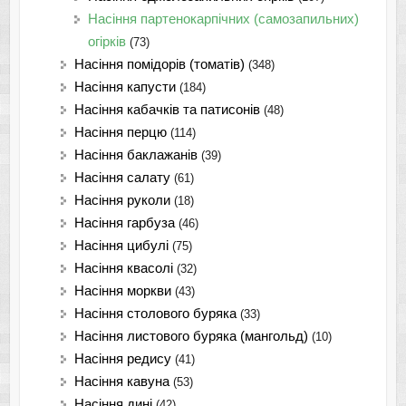
Насіння партенокарпічних (самозапильних)
огірків
(73)
Насіння помідорів (томатів)
(348)
Насіння капусти
(184)
Насіння кабачків та патисонів
(48)
Насіння перцю
(114)
Насіння баклажанів
(39)
Насіння салату
(61)
Насіння руколи
(18)
Насіння гарбуза
(46)
Насіння цибулі
(75)
Насіння квасолі
(32)
Насіння моркви
(43)
Насіння столового буряка
(33)
Насіння листового буряка (мангольд)
(10)
Насіння редису
(41)
Насіння кавуна
(53)
Насіння дині
(42)