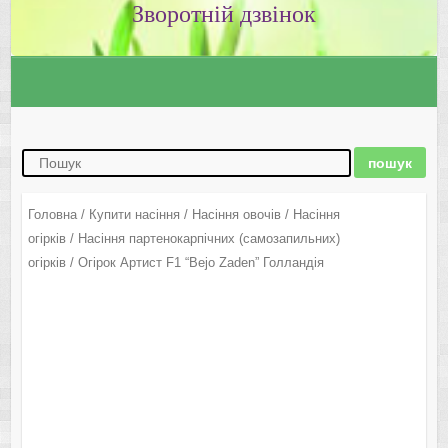
Зворотній дзвінок
Головна
/
Купити насіння
/
Насіння овочів
/
Насіння
огірків
/
Насіння партенокарпічних (самозапильних)
огірків
/ Огірок Артист F1 “Bejo Zaden” Голландія