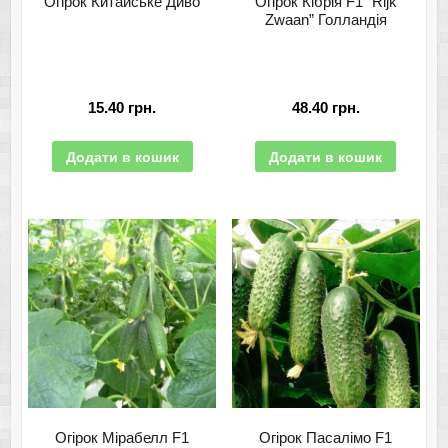
Огірок Китайське Диво
Огірок Кібрія F1 “Rijk
Zwaan” Голландія
15.40
грн.
48.40
грн.
Додати в кошик
Додати в кошик
Огірок Мірабелл F1
Огірок Пасалімо F1