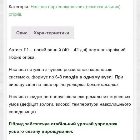
Категорія:
Насіння партенокарпічних (самозапильних)
огірків
.
Опис
Характеристики
Артист F1 – новий ранній (40 – 42 дні) партенокарпічний
гібрид огірка.
Рослина потужна з чудово розвиненою кореневою
системою, формує по
6-8 плодів в одному вузл
і. При
вирощуванні на шпалері
не утворює бокові пасинки.
Рослина швидко регенерує після екстремальних стресових
умов (дефіцит вологи, високої температури навколишнього
середовища).
Гібрид забезпечує стабільний урожай упродовж
усього сезону вирощування.