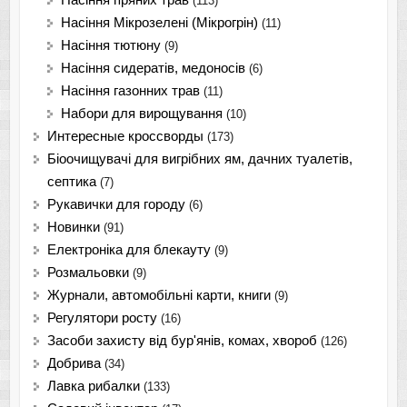
(113)
Насіння Мікрозелені (Мікрогрін)
(11)
Насіння тютюну
(9)
Насіння сидератів, медоносів
(6)
Насіння газонних трав
(11)
Набори для вирощування
(10)
Интересные кроссворды
(173)
Біоочищувачі для вигрібних ям, дачних туалетів,
септика
(7)
Рукавички для городу
(6)
Новинки
(91)
Електроніка для блекауту
(9)
Розмальовки
(9)
Журнали, автомобільні карти, книги
(9)
Регулятори росту
(16)
Засоби захисту від бур'янів, комах, хвороб
(126)
Добрива
(34)
Лавка рибалки
(133)