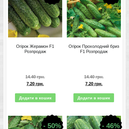
Огірок Жерамон F1
Огірок Прохолодний бриз
Розпродаж
F1 Розпродаж
14.40
грн.
14.40
грн.
7.20
грн.
7.20
грн.
Додати в кошик
Додати в кошик
- 50%
- 46%