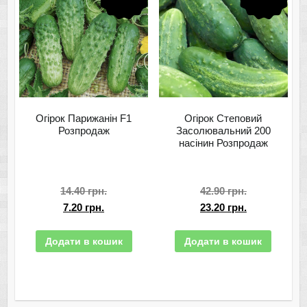
Огірок Парижанін F1
Огірок Степовий
Розпродаж
Засолювальний 200
насінин Розпродаж
14.40
грн.
42.90
грн.
7.20
грн.
23.20
грн.
Додати в кошик
Додати в кошик