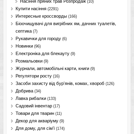
Насіння пряних трав Розпродаж
(10)
Купити насіння
(2291)
Интересные кроссворды
(166)
Біоочищувачі для вигрібних ям, дачних туалетів,
септика
(7)
Рукавички для городу
(6)
Новинки
(96)
Електроніка для блекауту
(9)
Розмальовки
(9)
Журнали, автомобільні карти, книги
(9)
Регулятори росту
(16)
Засоби захисту від бур'янів, комах, хвороб
(126)
Добрива
(34)
Лавка рибалки
(133)
Садовий інвентар
(17)
Товари для тварин
(11)
Декор для акваріуму
(9)
Для дому, для сім'ї
(174)