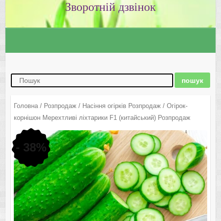
Зворотній дзвінок
Головна
/
Розпродаж
/
Насіння огірків Розпродаж
/ Огірок-
корнішон Мерехтливі ліхтарики F1 (китайський) Розпродаж
- 38%