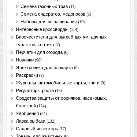
Семена газонных трав
(11)
Семена сидератов, медоносов
(6)
Наборы для выращивания
(10)
Интересные кроссворды
(114)
Биоочистители для выгребных ям, дачных
туалетов, септика
(7)
Перчатки для огорода
(6)
Новинки
(96)
Электроника для блэкаута
(9)
Раскраски
(9)
Журналы, автомобильные карты, книги
(9)
Регуляторы роста
(16)
Средства защиты от сорняков, насекомых,
болезней
(124)
Удобрения
(34)
Лавка рыбака
(132)
Садовый инвентарь
(17)
Товары для животных
(9)