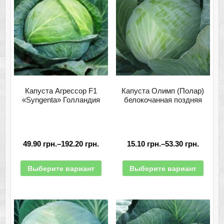
Капуста Агрессор F1
Капуста Олимп (Полар)
«Syngenta» Голландия
белокочанная поздняя
49.90
грн.
–
192.20
грн.
15.10
грн.
–
53.30
грн.
Выберите вариант
Выберите вариант