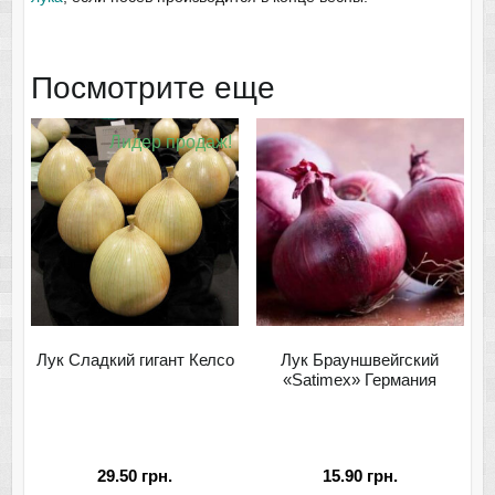
Посмотрите еще
Лидер продаж!
Лук Сладкий гигант Келсо
Лук Брауншвейгский
«Satimex» Германия
29.50
грн.
15.90
грн.