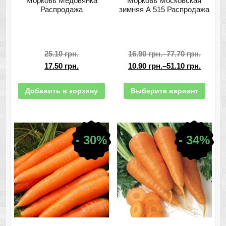
Морковь Медовянка
Морковь Московская
Распродажа
зимняя А 515 Распродажа
25.10
грн.
16.90
грн.
–
77.70
грн.
17.50
грн.
10.90
грн.
–
51.10
грн.
Добавить в корзину
Выберите вариант
- 30%
- 34%