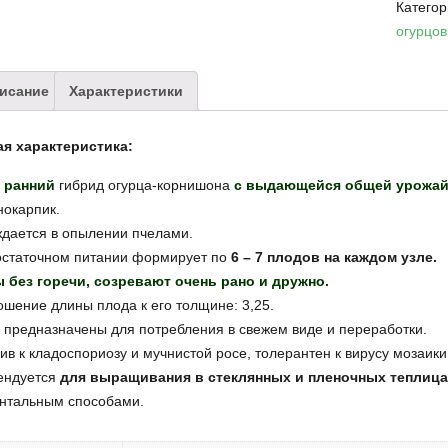
Катего
огурцов
исание
Характеристики
ая характеристика:
 ранний
гибрид огурца-корнишона
с выдающейся общей урожай
нокарпик.
дается в опылении пчелами.
остаточном питании формирует по
6 – 7 плодов на каждом узле.
 без горечи, созревают очень рано и дружно.
шение длины плода к его толщине: 3,25.
предназначены для потребления в свежем виде и переработки.
ив к кладоспориозу и мучнистой росе, толерантен к вирусу мозаики
ендуется
для выращивания в стеклянных и пленочных теплица
онтальным способами.