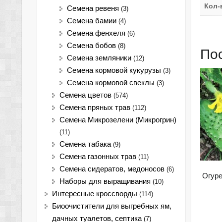
Кол-
Семена ревеня
(3)
Семена бамии
(4)
Семена фенхеля
(6)
Семена бобов
(8)
По
Семена земляники
(12)
Семена кормовой кукурузы
(3)
Семена кормовой свеклы
(3)
Семена цветов
(574)
Семена пряных трав
(112)
Семена Микрозелени (Микрогрин)
(11)
Семена табака
(9)
Семена газонных трав
(11)
Семена сидератов, медоносов
(6)
Огур
Наборы для выращивания
(10)
Интересные кроссворды
(114)
Биоочистители для выгребных ям,
дачных туалетов, септика
(7)