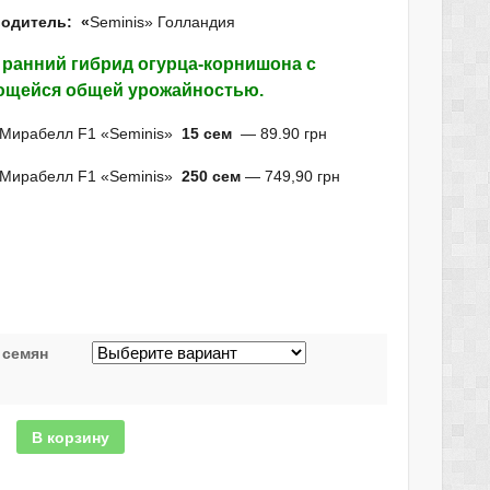
одитель: «
Seminis» Голландия
 ранний
гибрид огурца-корнишона
с
щейся общей урожайностью.
 Мирабелл F1 «Seminis»
15 сем
— 89.90 грн
 Мирабелл F1 «Seminis»
250 сем
— 749,90 грн
 семян
В корзину