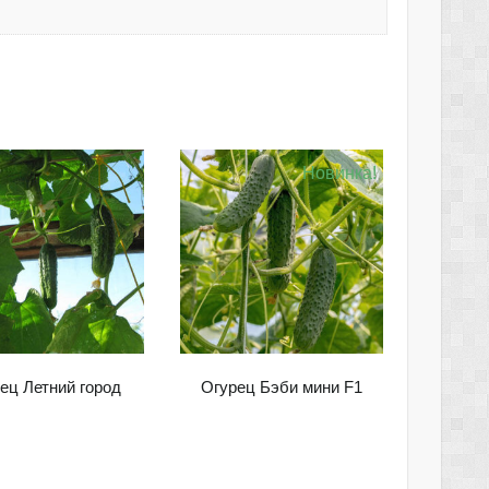
Новинка!
ец Летний город
Огурец Бэби мини F1