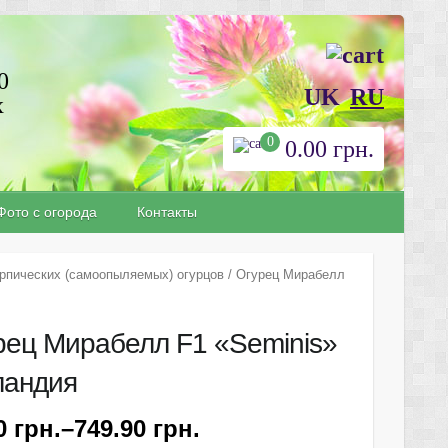
0
UK
RU
х
0
0.00
грн.
Фото с огорода
Контакты
рпических (самоопыляемых) огурцов
/ Огурец Мирабелл
рец Мирабелл F1 «Seminis»
ландия
90
грн.
–
749.90
грн.