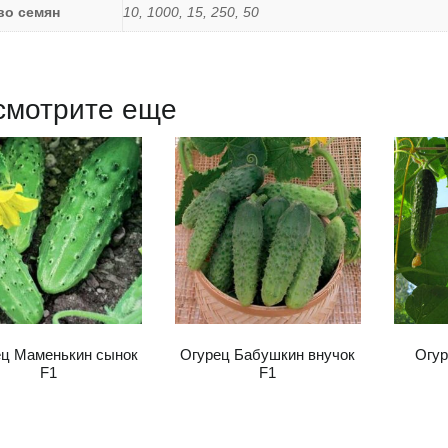
во семян
10, 1000, 15, 250, 50
смотрите еще
ец Маменькин сынок
Огурец Бабушкин внучок
Огур
F1
F1