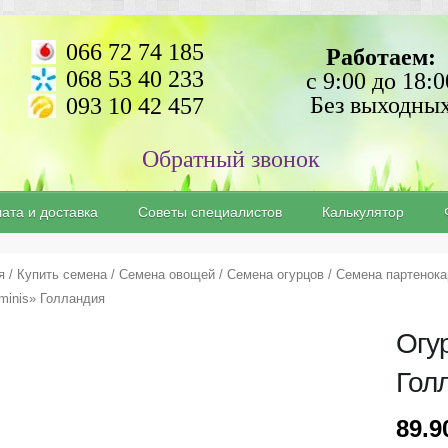
066 72 74 185
Работаем:
068 53 40 233
с 9:00 до 18:0
Без выходны
093 10 42 457
ата и доставка
Советы специалистов
Калькулятор
я
/
Купить семена
/
Семена овощей
/
Семена огурцов
/
Семена партенока
minis» Голландия
Огу
Гол
89.