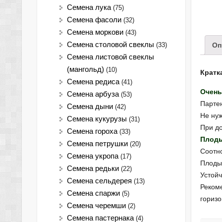
Семена лука
(75)
Cемена фасоли
(32)
Семена моркови
(43)
Семена столовой свеклы
(33)
Оп
Семена листовой свеклы
(мангольд)
(10)
Кратк
Семена редиса
(41)
Очень
Семена арбуза
(53)
Парте
Семена дыни
(42)
Не нуж
Семена кукурузы
(31)
При д
Семена гороха
(33)
Плоды
Семена петрушки
(20)
Соотно
Семена укропа
(17)
Плоды 
Семена редьки
(22)
Устойч
Семена сельдерея
(13)
Реком
Семена спаржи
(5)
гориз
Семена черемши
(2)
Семена пастернака
(4)