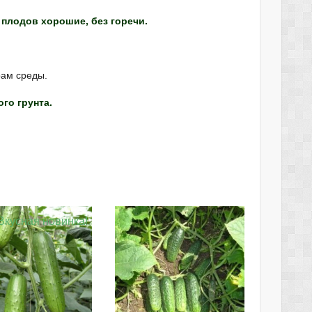
плодов хорошие, без горечи.
рам среды.
го грунта.
Вкусная новинка!