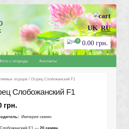
0
UK
RU
х
0
0.00
грн.
Фото с огорода
Контакты
ляемых огурцов
/ Огурец Слобожанский F1
рец Слобожанский F1
10
грн.
водитель:
Империя семян
 Слобожанский F1 —
20 семян.