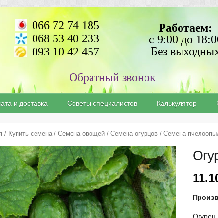
066 72 74 185
Работаем:
068 53 40 233
с 9:00 до 18:0
Без выходны
093 10 42 457
ата и доставка
Советы специалистов
Калькулятор
я
/
Купить семена
/
Семена овощей
/
Семена огурцов
/
Семена пчелоопы
Огу
11.
Произ
Огурец