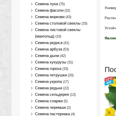
Семена лука
(75)
Униве
Cемена фасоли
(32)
Семена моркови
(43)
Растен
Семена столовой свеклы
(33)
Устойч
Семена листовой свеклы
(мангольд)
(10)
Являе
Семена редиса
(41)
Семена арбуза
(53)
Семена дыни
(42)
Семена кукурузы
(31)
По
Семена гороха
(33)
Семена петрушки
(20)
Семена укропа
(17)
Семена редьки
(22)
Семена сельдерея
(13)
Семена спаржи
(5)
Семена черемши
(2)
Семена пастернака
(4)