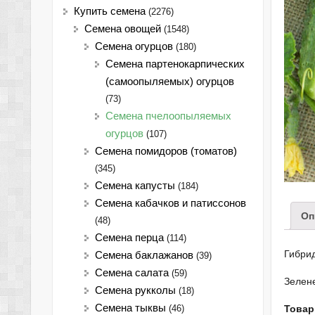
Купить семена
(2276)
Семена овощей
(1548)
Семена огурцов
(180)
Семена партенокарпических
(самоопыляемых) огурцов
(73)
Семена пчелоопыляемых
огурцов
(107)
Семена помидоров (томатов)
(345)
Семена капусты
(184)
Семена кабачков и патиссонов
Оп
(48)
Семена перца
(114)
Гибри
Семена баклажанов
(39)
Семена салата
(59)
Зелене
Семена рукколы
(18)
Семена тыквы
(46)
Товар