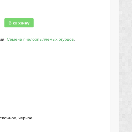
В корзину
рия:
Семена пчелоопыляемых огурцов
.
сложное, черное.