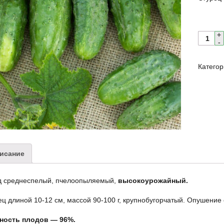
Катего
исание
д среднеспелый, пчелоопыляемый,
высокоурожайный.
ц длиной 10-12 см, массой 90-100 г, крупнобугорчатый. Опушение 
ность плодов — 96%.