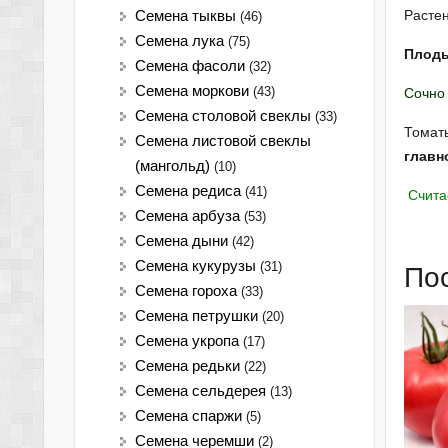
Растен
Семена тыквы
(46)
Семена лука
(75)
Плоды
Cемена фасоли
(32)
Семена моркови
(43)
Сочно
Семена столовой свеклы
(33)
Томат
Семена листовой свеклы
главн
(мангольд)
(10)
Семена редиса
(41)
Счита
Семена арбуза
(53)
Семена дыни
(42)
Семена кукурузы
(31)
По
Семена гороха
(33)
Семена петрушки
(20)
Семена укропа
(17)
Семена редьки
(22)
Семена сельдерея
(13)
Семена спаржи
(5)
Семена черемши
(2)