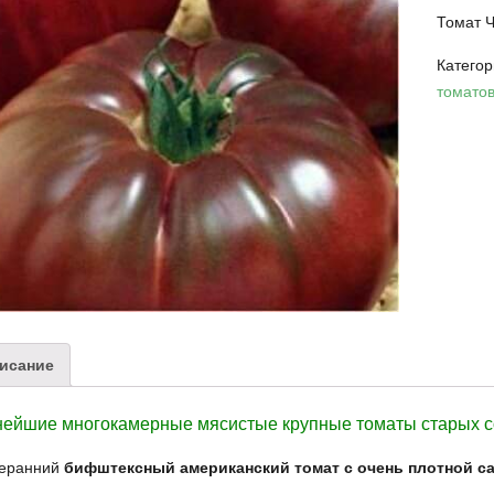
Томат Ч
Катего
томато
исание
ейшие многокамерные мясистые крупные томаты старых со
еранний
бифштексный американский томат с очень плотной с