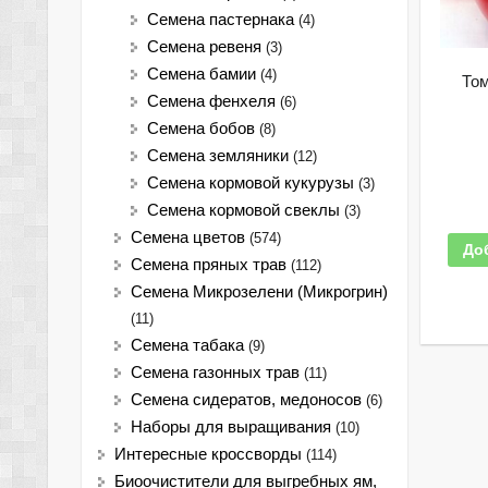
Семена пастернака
(4)
Семена ревеня
(3)
Семена бамии
(4)
Том
Семена фенхеля
(6)
Семена бобов
(8)
Семена земляники
(12)
Семена кормовой кукурузы
(3)
Семена кормовой свеклы
(3)
Семена цветов
(574)
До
Семена пряных трав
(112)
Семена Микрозелени (Микрогрин)
(11)
Семена табака
(9)
Семена газонных трав
(11)
Семена сидератов, медоносов
(6)
Наборы для выращивания
(10)
Интересные кроссворды
(114)
Биоочистители для выгребных ям,