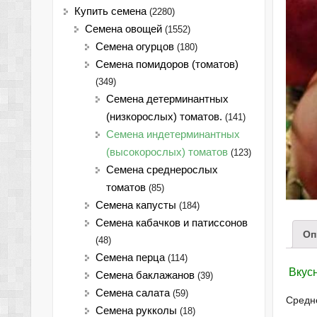
Купить семена
(2280)
Семена овощей
(1552)
Семена огурцов
(180)
Семена помидоров (томатов)
(349)
Семена детерминантных
(низкорослых) томатов.
(141)
Семена индетерминантных
(высокорослых) томатов
(123)
Семена среднерослых
томатов
(85)
Семена капусты
(184)
Семена кабачков и патиссонов
Оп
(48)
Семена перца
(114)
Вкусн
Семена баклажанов
(39)
Семена салата
(59)
Средн
Семена рукколы
(18)