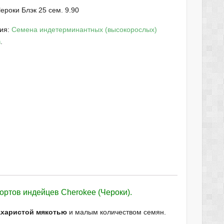
ероки Блэк 25 сем. 9.90
рия:
Семена индетерминантных (высокорослых)
в
.
ртов индейцев Cherokee (Чероки).
ахаристой мякотью
и малым количеством семян.