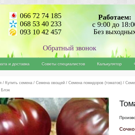
066 72 74 185
Работаем:
068 53 40 233
с 9:00 до 18:0
Без выходны
093 10 42 457
ата и доставка
Советы специалистов
Калькулятор
я
/
Купить семена
/
Семена овощей
/
Семена помидоров (томатов)
/
Семе
 Блэк
Том
Произв
Сочно