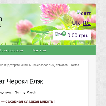
0
UK
RU
х
0
0.00
грн.
Фото с огорода
Контакты
на индетерминантных (высокорослых) томатов
/ Томат
ат Чероки Блэк
одитель:
Sunny March
 — сахарная сладкая мякоть!