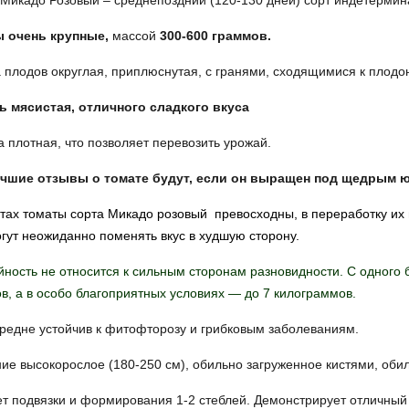
Микадо Розовый – среднепоздний (120-130 дней) сорт индетермина
 очень крупные,
массой
300-600 граммов.
плодов округлая, приплюснутая, с гранями, сходящимися к плодо
ь мясистая, отличного сладкого вкуса
 плотная, что позволяет перевозить урожай.
чшие отзывы о томате будут, если он выращен под щедрым 
атах
томаты
сорта Микадо розовый превосходны, в переработку их 
гут неожиданно поменять вкус в худшую сторону.
ность не относится к сильным сторонам разновидности. С одного 
в, а в особо благоприятных условиях — до 7 килограммов.
редне устойчив к фитофторозу и грибковым заболеваниям.
ие высокорослое (180-250 см), обильно загруженное кистями, оби
т подвязки и формирования 1-2 стеблей. Демонстрирует отличный