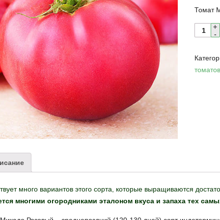
Томат 
Катего
томато
исание
вует много вариантов этого сорта, которые выращиваются достат
ется многими огородниками эталоном вкуса и запаха тех самы