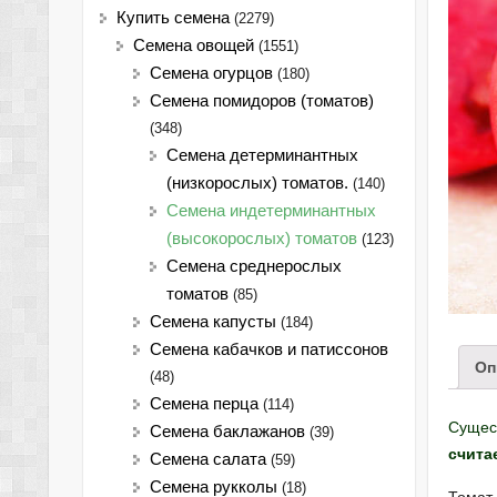
Купить семена
(2279)
Семена овощей
(1551)
Семена огурцов
(180)
Семена помидоров (томатов)
(348)
Семена детерминантных
(низкорослых) томатов.
(140)
Семена индетерминантных
(высокорослых) томатов
(123)
Семена среднерослых
томатов
(85)
Семена капусты
(184)
Семена кабачков и патиссонов
Оп
(48)
Семена перца
(114)
Сущест
Семена баклажанов
(39)
счита
Семена салата
(59)
Семена рукколы
(18)