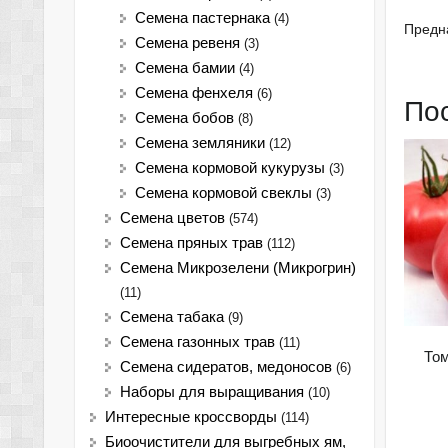
Семена пастернака
(4)
Предна
Семена ревеня
(3)
Семена бамии
(4)
Семена фенхеля
(6)
По
Семена бобов
(8)
Семена земляники
(12)
Семена кормовой кукурузы
(3)
Семена кормовой свеклы
(3)
Семена цветов
(574)
Семена пряных трав
(112)
Семена Микрозелени (Микрогрин)
(11)
Семена табака
(9)
Семена газонных трав
(11)
Том
Семена сидератов, медоносов
(6)
Наборы для выращивания
(10)
Интересные кроссворды
(114)
Биоочистители для выгребных ям,