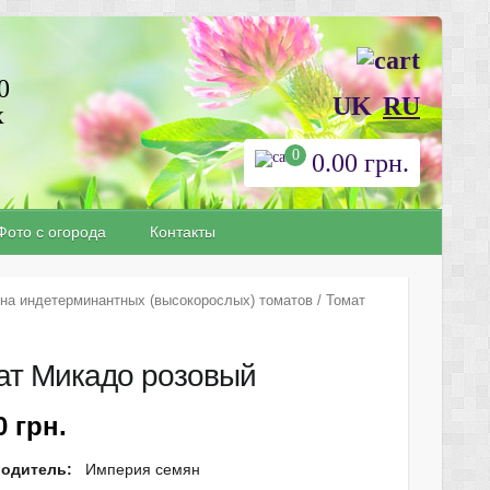
0
UK
RU
х
0
0.00
грн.
Фото с огорода
Контакты
на индетерминантных (высокорослых) томатов
/ Томат
ат Микадо розовый
10
грн.
водитель:
Империя семян