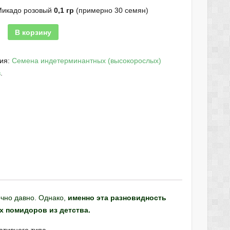
Микадо розовый
0,1 гр
(примерно 30 семян)
В корзину
рия:
Семена индетерминантных (высокорослых)
в
.
очно давно. Однако,
именно эта разновидность
х помидоров из детства.