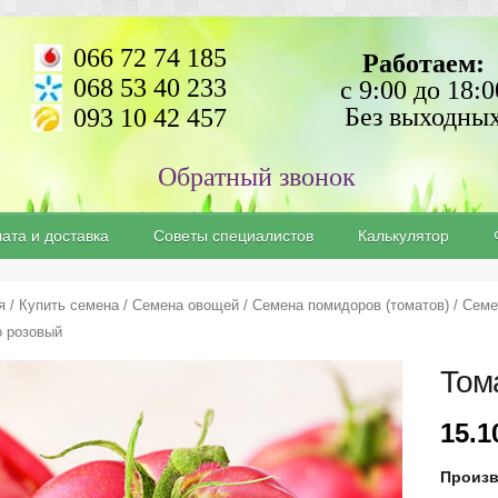
066 72 74 185
Работаем:
068 53 40 233
с 9:00 до 18:0
Без выходны
093 10 42 457
ата и доставка
Советы специалистов
Калькулятор
я
/
Купить семена
/
Семена овощей
/
Семена помидоров (томатов)
/
Семе
 розовый
Том
15.
Произ