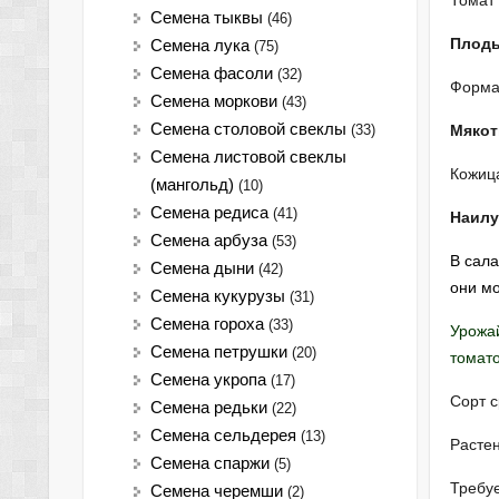
Томат 
Семена тыквы
(46)
Плоды
Семена лука
(75)
Cемена фасоли
(32)
Форма 
Семена моркови
(43)
Семена столовой свеклы
(33)
Мякот
Семена листовой свеклы
Кожица
(мангольд)
(10)
Семена редиса
(41)
Наилу
Семена арбуза
(53)
В сал
Семена дыни
(42)
они мо
Семена кукурузы
(31)
Семена гороха
(33)
Урожай
Семена петрушки
(20)
томато
Семена укропа
(17)
Сорт с
Семена редьки
(22)
Семена сельдерея
(13)
Растен
Семена спаржи
(5)
Требуе
Семена черемши
(2)