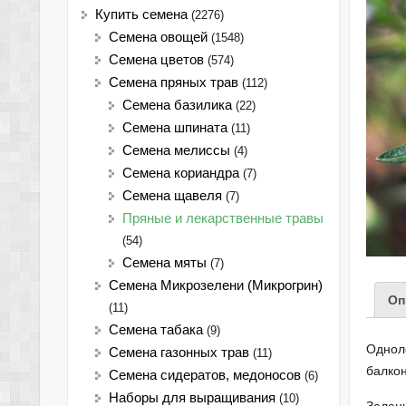
Купить семена
(2276)
Семена овощей
(1548)
Семена цветов
(574)
Семена пряных трав
(112)
Семена базилика
(22)
Семена шпината
(11)
Семена мелиссы
(4)
Семена кориандра
(7)
Семена щавеля
(7)
Пряные и лекарственные травы
(54)
Семена мяты
(7)
Семена Микрозелени (Микрогрин)
Оп
(11)
Семена табака
(9)
Однол
Семена газонных трав
(11)
балкон
Семена сидератов, медоносов
(6)
Наборы для выращивания
(10)