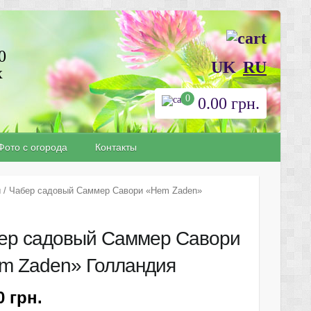
0
UK
RU
х
0
0.00
грн.
Фото с огорода
Контакты
ы
/ Чабер садовый Саммер Савори «Hem Zaden»
ер садовый Саммер Савори
m Zaden» Голландия
90
грн.