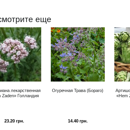
смотрите еще
иана лекарственная
Огуречная Трава (Бораго)
Артишо
 Zaden» Голландия
«Hem 
23.20
грн.
14.40
грн.