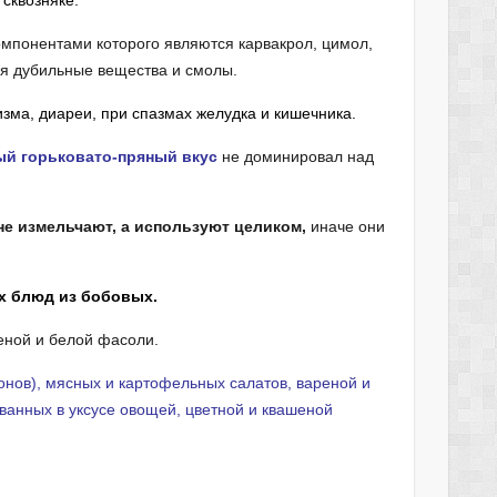
 сквозняке.
мпонентами которого являются карвакрол, цимол,
ся дубильные вещества и смолы.
зма, диареи, при спазмах желудка и кишечника.
й горьковато-пряный вкус
не доминировал над
не измельчают, а используют целиком,
иначе они
х блюд из бобовых.
еной и белой фасоли.
онов), мясных и картофельных салатов, вареной и
ванных в уксусе овощей, цветной и квашеной