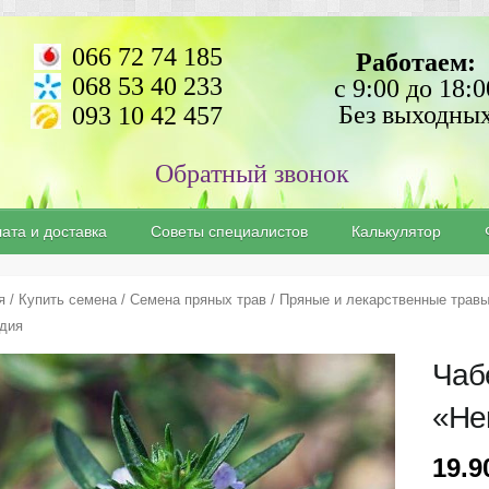
066 72 74 185
Работаем:
068 53 40 233
с 9:00 до 18:0
Без выходны
093 10 42 457
ата и доставка
Советы специалистов
Калькулятор
я
/
Купить семена
/
Семена пряных трав
/
Пряные и лекарственные трав
дия
Чаб
«He
19.