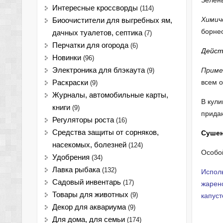
Зелень
Интересные кроссворды
(114)
Химич
Биоочистители для выгребных ям,
борнео
дачных туалетов, септика
(7)
Перчатки для огорода
(6)
Дейст
Новинки
(96)
Электроника для блэкаута
Приме
(9)
всем 
Раскраски
(9)
Журналы, автомобильные карты,
В кули
книги
(9)
придаю
Регуляторы роста
(16)
Средства защиты от сорняков,
Сушен
насекомых, болезней
(124)
Особой
Удобрения
(34)
Лавка рыбака
(132)
Исполь
Садовый инвентарь
(17)
жарено
Товары для животных
(9)
капуст
Декор для аквариума
(9)
Для дома, для семьи
(174)