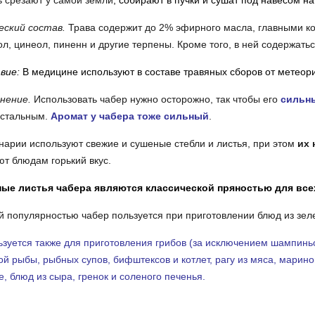
 срезают у самой земли
, собирают в пучки и сушат под навесом на
еский состав.
Трава содержит до 2% эфирного масла, главными ко
л, цинеол, пиненн и другие терпены. Кроме того, в ней содержать
вие:
В медицине используют в составе травяных сборов от метеори
нение.
Использовать чабер нужно осторожно, так чтобы его
сильны
остальным.
Аромат у чабера тоже сильный
.
нарии используют свежие и сушеные стебли и листья, при этом
их 
т блюдам горький вкус.
ые листья чабера являются классической пряностью для все
 популярностью чабер пользуется при приготовлении блюд из зел
зуется также для приготовления грибов (за исключением шампинь
й рыбы, рыбных супов, бифштексов и котлет, рагу из мяса, марино
е, блюд из сыра, гренок и соленого печенья.