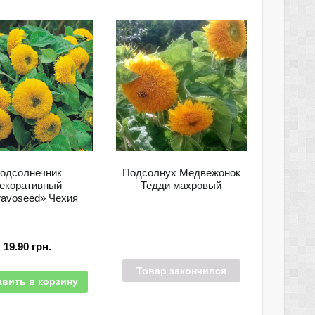
одсолнечник
Подсолнух Медвежонок
екоративный
Тедди махровый
avoseed» Чехия
19.90
грн.
Товар закончился
вить в корзину