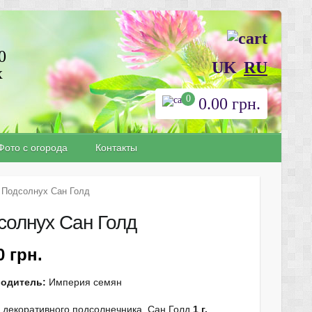
0
UK
RU
х
0
0.00
грн.
Фото с огорода
Контакты
 Подсолнух Сан Голд
солнух Сан Голд
90
грн.
водитель:
Империя семян
 декоративного подсолнечника Сан Голд
1 г.