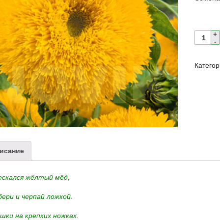
Катего
исание
ескался жёлтый мёд,
ери и черпай ложкой.
шки на крепких ножках.