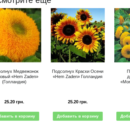
смотрите еще
олнух Медвежонок
Подсолнух Краски Осени
П
овый «Hem Zaden»
«Hem Zaden» Голландия
д
(Голландия)
«Mor
25.20
грн.
25.20
грн.
бавить в корзину
Добавить в корзину
Доба