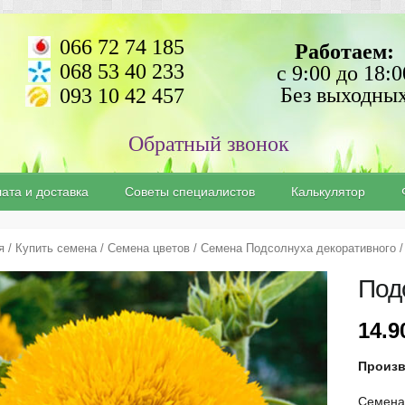
066 72 74 185
Работаем:
068 53 40 233
с 9:00 до 18:0
Без выходны
093 10 42 457
ата и доставка
Советы специалистов
Калькулятор
я
/
Купить семена
/
Семена цветов
/
Семена Подсолнуха декоративного
/
Под
14.
Произ
Семена