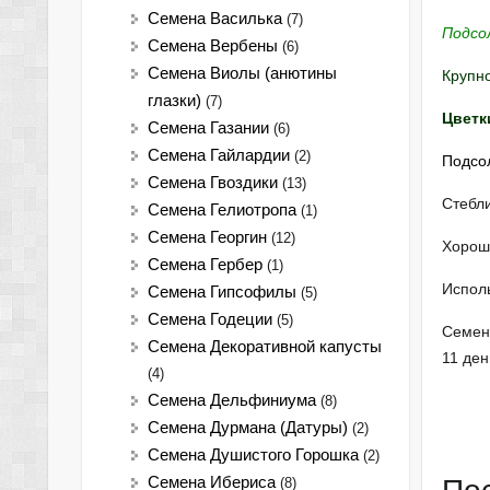
Семена Василька
(7)
Подсо
Семена Вербены
(6)
Семена Виолы (анютины
Крупн
глазки)
(7)
Цветк
Семена Газании
(6)
Семена Гайлардии
(2)
Подсо
Семена Гвоздики
(13)
Стебл
Семена Гелиотропа
(1)
Семена Георгин
(12)
Хорошо
Семена Гербер
(1)
Исполь
Семена Гипсофилы
(5)
Семена Годеции
(5)
Семена
Семена Декоративной капусты
11 ден
(4)
Семена Дельфиниума
(8)
Семена Дурмана (Датуры)
(2)
Семена Душистого Горошка
(2)
Семена Ибериса
(8)