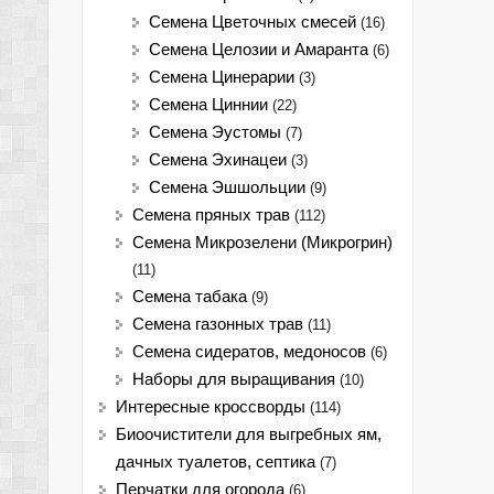
Семена Цветочных смесей
(16)
Семена Целозии и Амаранта
(6)
Семена Цинерарии
(3)
Семена Циннии
(22)
Семена Эустомы
(7)
Семена Эхинацеи
(3)
Семена Эшшольции
(9)
Семена пряных трав
(112)
Семена Микрозелени (Микрогрин)
(11)
Семена табака
(9)
Семена газонных трав
(11)
Семена сидератов, медоносов
(6)
Наборы для выращивания
(10)
Интересные кроссворды
(114)
Биоочистители для выгребных ям,
дачных туалетов, септика
(7)
Перчатки для огорода
(6)