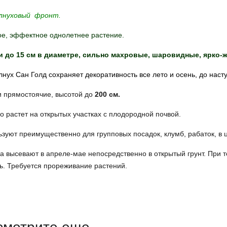
лнуховый фронт.
ое, эффектное однолетнее растение.
и до 15 см в диаметре, сильно махровые, шаровидные, ярко-ж
лнух
Сан Голд сохраняет декоративность все лето и осень, до наст
и прямостоячие, высотой до
200 см.
 растет на открытых участках с плодородной почвой.
зуют преимущественно для групповых посадок, клумб, рабаток, в ц
 высевают в апреле-мае непосредственно в открытый грунт. При т
ь. Требуется прореживание растений.