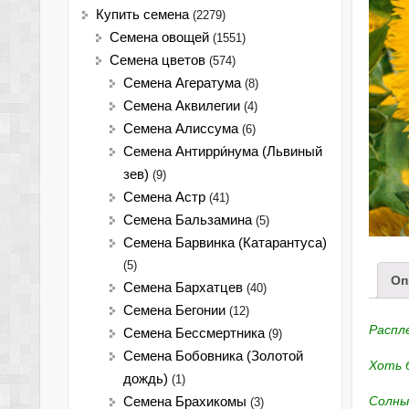
Купить семена
(2279)
Семена овощей
(1551)
Семена цветов
(574)
Семена Агератума
(8)
Семена Аквилегии
(4)
Семена Алиссума
(6)
Семена Антирри́нума (Львиный
зев)
(9)
Семена Астр
(41)
Семена Бальзамина
(5)
Семена Барвинка (Катарантуса)
(5)
Оп
Семена Бархатцев
(40)
Семена Бегонии
(12)
Распл
Семена Бессмертника
(9)
Семена Бобовника (Золотой
Хоть б
дождь)
(1)
Солны
Семена Брахикомы
(3)