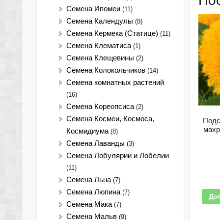
По
Семена Ипомеи
(11)
Семена Календулы
(8)
Семена Кермека (Статице)
(11)
Семена Клематиса
(1)
Семена Клещевины
(2)
Семена Колокольчиков
(14)
Семена комнатных растений
(16)
Семена Кореопсиса
(2)
Семена Космеи, Космоса,
Подс
махр
Космидиума
(8)
Семена Лаванды
(3)
Семена Лобулярии и Лобелии
(11)
Семена Льна
(7)
Семена Люпина
(7)
До
Семена Мака
(7)
Семена Мальв
(9)