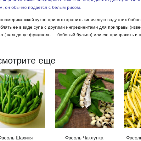
, он обычно подается с белым рисом.
ноамериканской кухне принято хранить кипяченую воду этих бобов 
блять ее в виде супа с другими ингредиентами для приправы (извес
а ( кальдо де фриджоль — бобовый бульон) или ею приправить и п
смотрите еще
Кустовая,
жаростойкая!
Фасоль Шахиня
Фасоль Чаклунка
Фасоль