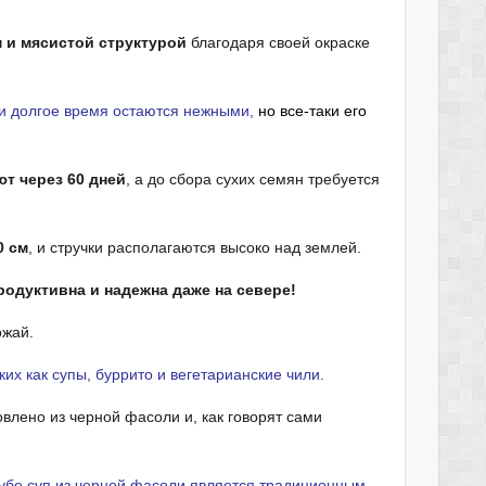
 и мясистой структурой
благодаря своей окраске
чки долгое время остаются нежными,
но все-таки его
т через 60 дней
, а до сбора сухих семян требуется
0 см
, и стручки располагаются высоко над землей.
родуктивна и надежна даже на севере!
ожай.
х как супы, буррито и вегетарианские чили.
лено из черной фасоли и, как говорят сами
Кубе суп из черной фасоли является традиционным