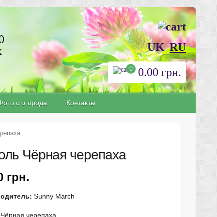
0
UK
RU
х
0
0.00
грн.
Фото с огорода
Контакты
ерепаха
оль Чёрная черепаха
20
грн.
водитель:
Sunny March
 Чёрная черепаха