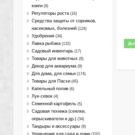
книги
(9)
Регуляторы роста
(16)
Средства защиты от сорняков,
насекомых, болезней
(124)
Удобрения
(34)
Лавка рыбака
До
(132)
Садовый инвентарь
(17)
Товары для животных
(9)
Декор для аквариума
(9)
Для дома, для семьи
(174)
Товары для Пасхи
(45)
Капельный полив
(6)
Лук-севок
(4)
Семенной картофель
(5)
Садовая техника (сеялки,
опрыскиватели и др.)
(34)
Тандыры и аксессуары
(9)
Украшения для сада и дома
(102)