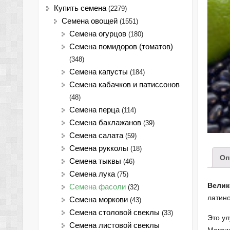
Купить семена
(2279)
Семена овощей
(1551)
Семена огурцов
(180)
Семена помидоров (томатов)
(348)
Семена капусты
(184)
Семена кабачков и патиссонов
(48)
Семена перца
(114)
Семена баклажанов
(39)
Семена салата
(59)
Семена рукколы
(18)
Оп
Семена тыквы
(46)
Семена лука
(75)
Велик
Cемена фасоли
(32)
латино
Семена моркови
(43)
Семена столовой свеклы
(33)
Это ул
Семена листовой свеклы