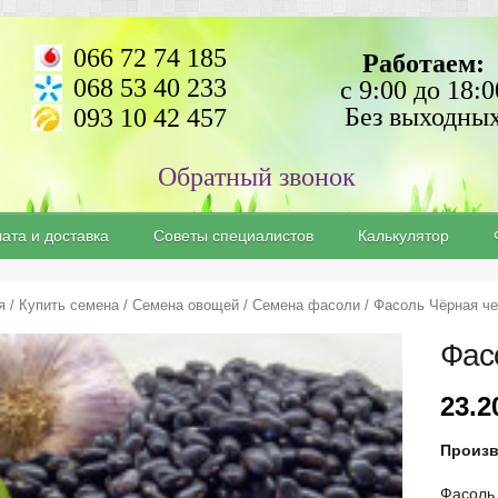
066 72 74 185
Работаем:
068 53 40 233
с 9:00 до 18:0
Без выходны
093 10 42 457
ата и доставка
Советы специалистов
Калькулятор
я
/
Купить семена
/
Семена овощей
/
Cемена фасоли
/ Фасоль Чёрная ч
Фас
23.
Произ
Фасоль