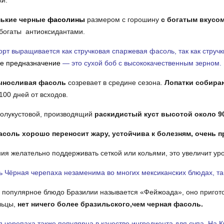
и.
ькие черные
фасолины
размером с горошину
с богатым вкусом
богаты антиоксидантами.
орт выращивается как стручковая спаржевая фасоль, так как стру
ое предназначение
— это сухой боб с высококачественным зерном.
ыносливая фасоль
созревает в средине сезона.
Лопатки собираю
100 дней от всходов.
полукустовой, производящий
раскидистый куст высотой около 9
асоль хорошо переносит жару, устойчива к болезням, очень п
ия желательно поддерживать сеткой или кольями, это увеличит ур
 Чёрная черепаха незаменима во многих мексиканских блюдах, таки
популярное блюдо Бразилии называется «Фейжоада», оно приготов
льцы,
нет ничего более бразильского,чем черная фасоль.
 черепаха также популярна в качестве ингредиента для супа. На 