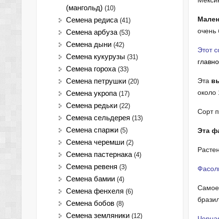
Мексик
(мангольд)
(10)
Мален
Семена редиса
(41)
очень 
Семена арбуза
(53)
Семена дыни
(42)
Этот с
Семена кукурузы
(31)
главн
Семена гороха
(33)
Эта
в
Семена петрушки
(20)
около 
Семена укропа
(17)
Семена редьки
(22)
Сорт 
Семена сельдерея
(13)
Семена спаржи
(5)
Эта ф
Семена черемши
(2)
Растен
Семена пастернака
(4)
Семена ревеня
(3)
Фасоль
Семена бамии
(4)
Самое 
Семена фенхеля
(6)
брази
Семена бобов
(8)
Семена земляники
(12)
Черная