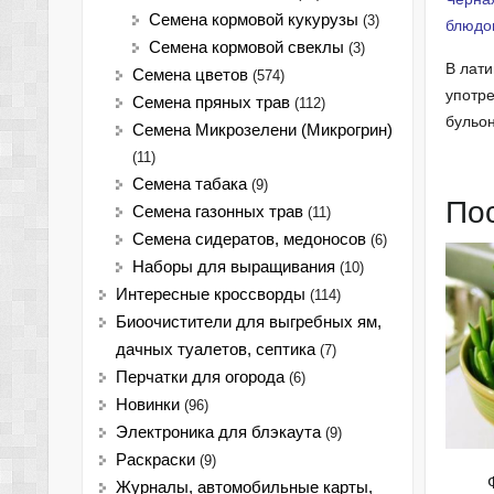
Семена кормовой кукурузы
(3)
блюдом
Семена кормовой свеклы
(3)
В лати
Семена цветов
(574)
употре
Семена пряных трав
(112)
бульон
Семена Микрозелени (Микрогрин)
(11)
Семена табака
(9)
По
Семена газонных трав
(11)
Семена сидератов, медоносов
(6)
Наборы для выращивания
(10)
Интересные кроссворды
(114)
Биоочистители для выгребных ям,
дачных туалетов, септика
(7)
Перчатки для огорода
(6)
Новинки
(96)
Электроника для блэкаута
(9)
Раскраски
(9)
Журналы, автомобильные карты,