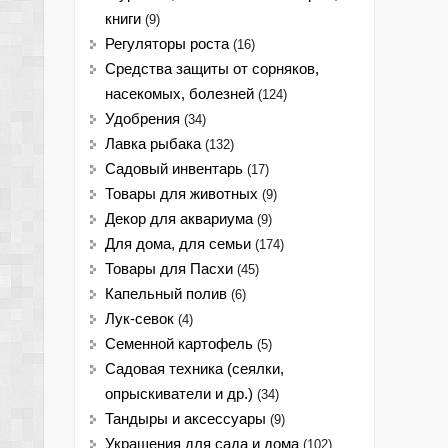
книги
(9)
Регуляторы роста
(16)
Средства защиты от сорняков,
насекомых, болезней
(124)
Удобрения
(34)
Лавка рыбака
(132)
Садовый инвентарь
(17)
Товары для животных
(9)
Декор для аквариума
(9)
Для дома, для семьи
(174)
Товары для Пасхи
(45)
Капельный полив
(6)
Лук-севок
(4)
Семенной картофель
(5)
Садовая техника (сеялки,
опрыскиватели и др.)
(34)
Тандыры и аксессуары
(9)
Украшения для сада и дома
(102)