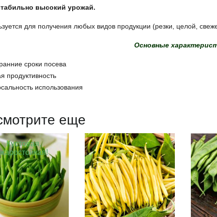
стабильно высокий урожай.
зуется для получения любых видов продукции (резки, целой, свеж
Основные характерист
ранние сроки посева
я продуктивность
рсальность использования
смотрите еще
Кустовая,
жаростойкая!