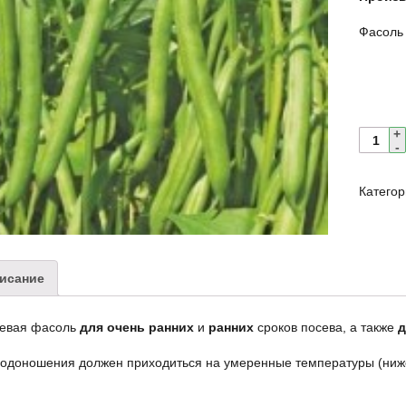
Фасоль
Катего
исание
евая фасоль
для очень ранних
и
ранних
сроков посева, а также
д
одоношения должен приходиться на умеренные температуры (ниже