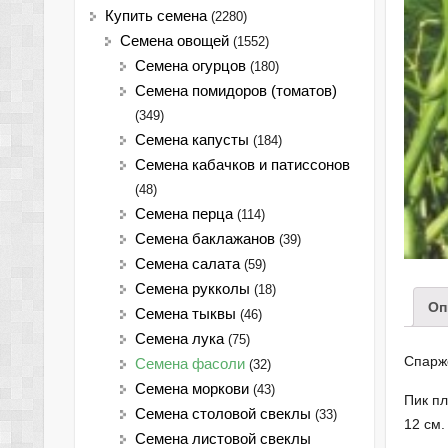
Купить семена
(2280)
Семена овощей
(1552)
Семена огурцов
(180)
Семена помидоров (томатов)
(349)
Семена капусты
(184)
Семена кабачков и патиссонов
(48)
Семена перца
(114)
Семена баклажанов
(39)
Семена салата
(59)
Семена рукколы
(18)
Оп
Семена тыквы
(46)
Семена лука
(75)
Спарж
Cемена фасоли
(32)
Семена моркови
(43)
Пик пл
Семена столовой свеклы
(33)
12 см.
Семена листовой свеклы