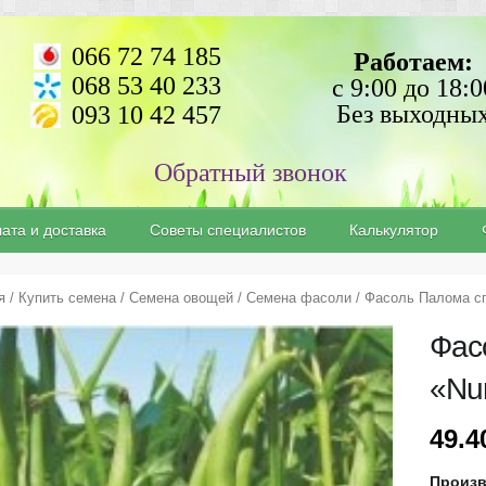
066 72 74 185
Работаем:
068 53 40 233
с 9:00 до 18:0
Без выходны
093 10 42 457
ата и доставка
Советы специалистов
Калькулятор
я
/
Купить семена
/
Семена овощей
/
Cемена фасоли
/ Фасоль Палома с
Фас
«Nu
49.
Произв