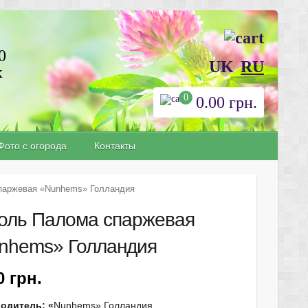
0
UK
RU
х
0
0.00
грн.
Фото с огорода
Контакты
паржевая «Nunhems» Голландия
оль Палома спаржевая
nhems» Голландия
40
грн.
одитель: «
Nunhems» Голландия