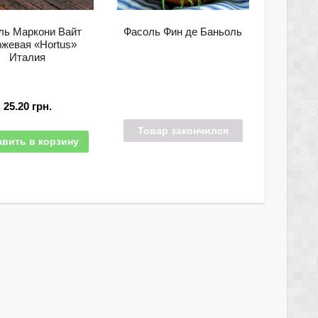
ль Маркони Вайт
Фасоль Фин де Баньоль
ржевая «Hortus»
Италия
25.20
грн.
Товар закончился
вить в корзину