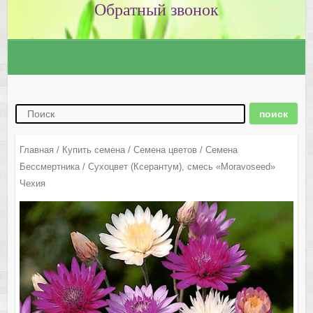
Главная
/
Купить семена
/
Семена цветов
/
Семена
Бессмертника
/ Сухоцвет (Ксерантум), смесь «Moravoseed»
Чехия