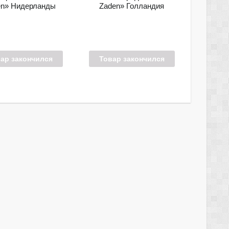
en» Нидерланды
Zaden» Голландия
ар закончился
Товар закончился