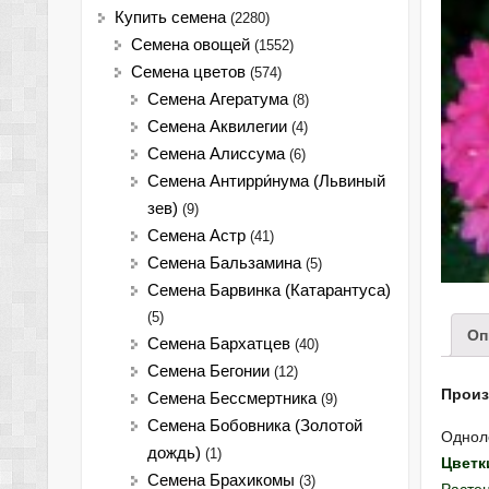
Купить семена
(2280)
Семена овощей
(1552)
Семена цветов
(574)
Семена Агератума
(8)
Семена Аквилегии
(4)
Семена Алиссума
(6)
Семена Антирри́нума (Львиный
зев)
(9)
Семена Астр
(41)
Семена Бальзамина
(5)
Семена Барвинка (Катарантуса)
(5)
Оп
Семена Бархатцев
(40)
Семена Бегонии
(12)
Произ
Семена Бессмертника
(9)
Семена Бобовника (Золотой
Однол
дождь)
(1)
Цветк
Семена Брахикомы
(3)