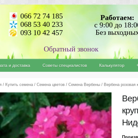
066 72 74 185
Работаем:
068 53 40 233
с 9:00 до 18:0
Без выходны
093 10 42 457
ата и доставка
Советы специалистов
Калькулятор
я
/
Купить семена
/
Семена цветов
/
Семена Вербены
/ Вербена розовая
Вер
кру
Нид
Произв