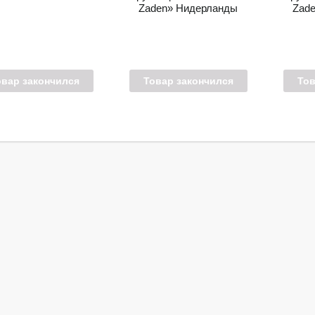
Zaden» Нидерланды
Zad
овар закончился
Товар закончился
Тов