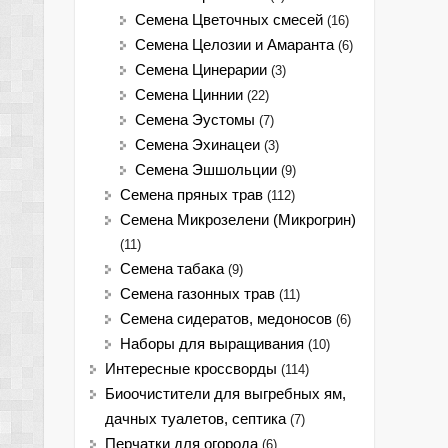
Семена Цветочных смесей
(16)
Семена Целозии и Амаранта
(6)
Семена Цинерарии
(3)
Семена Циннии
(22)
Семена Эустомы
(7)
Семена Эхинацеи
(3)
Семена Эшшольции
(9)
Семена пряных трав
(112)
Семена Микрозелени (Микрогрин)
(11)
Семена табака
(9)
Семена газонных трав
(11)
Семена сидератов, медоносов
(6)
Наборы для выращивания
(10)
Интересные кроссворды
(114)
Биоочистители для выгребных ям,
дачных туалетов, септика
(7)
Перчатки для огорода
(6)