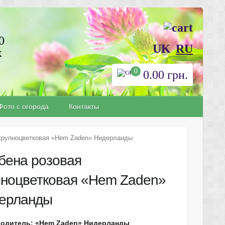
0
UK
RU
х
0
0.00
грн.
Фото с огорода
Контакты
 крупноцветковая «Hem Zaden» Нидерланды
бена розовая
пноцветковая «Hem Zaden»
ерланды
одитель: «Hem Zaden» Нидерланды