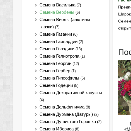
Растен
Семена Василька
(7)
Предпо
Семена Вербены
(6)
Широко
Семена Виолы (анютины
Семена
глазки)
(7)
открыт
Семена Газании
(6)
Семена Гайлардии
(2)
Семена Гвоздики
(13)
По
Семена Гелиотропа
(1)
Семена Георгин
(12)
Семена Гербер
(1)
Семена Гипсофилы
(5)
Семена Годеции
(5)
Семена Декоративной капусты
(4)
Семена Дельфиниума
(8)
Семена Дурмана (Датуры)
(2)
Семена Душистого Горошка
(2)
«M
Семена Ибериса
(8)