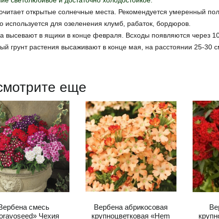
ие светолюбивое и достаточно холодостойкое.
читает открытые солнечные места. Рекомендуется умеренный пол
 используется для озеленения клумб, рабаток, бордюров.
 высевают в ящики в конце февраля. Всходы появляются через 10
ый грунт растения высаживают в конце мая, на расстоянии 25-30 см
смотрите еще
Вербена смесь
Вербена абрикосовая
Ве
oravoseed» Чехия
крупноцветковая «Hem
крупн